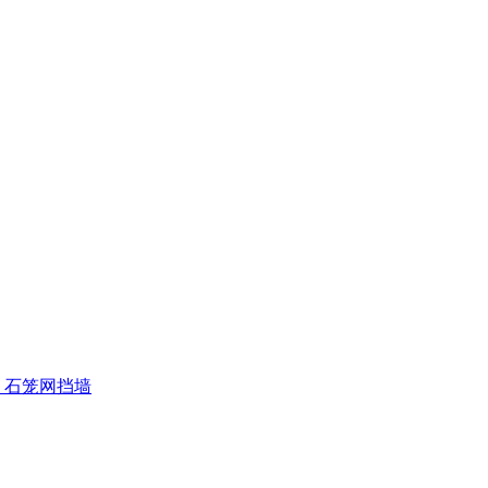
石笼网挡墙