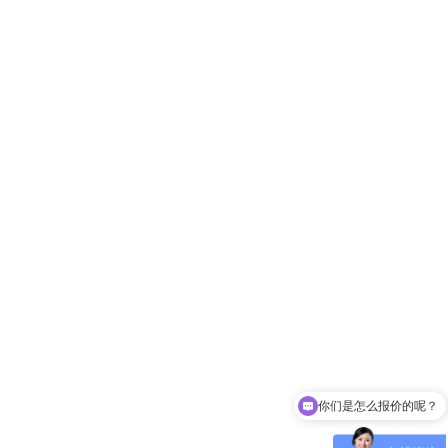
现在有优惠活动么？