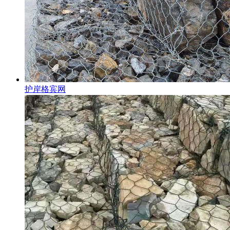
护岸格宾网