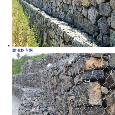
防汛格宾网