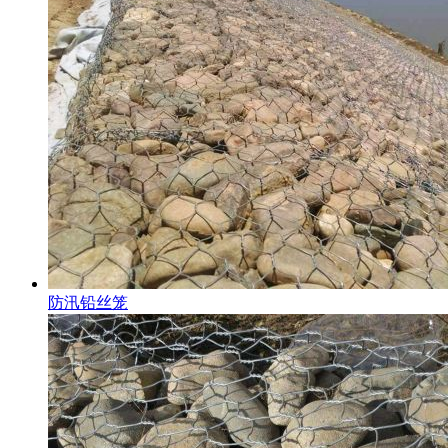
防汛铅丝笼