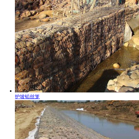
护坡铅丝笼