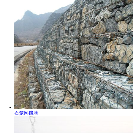
石笼网挡墙