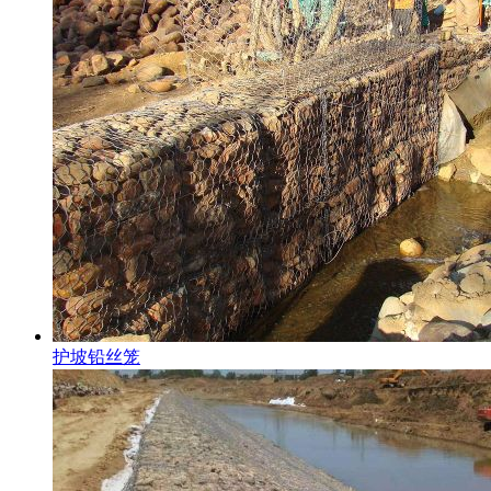
护坡铅丝笼