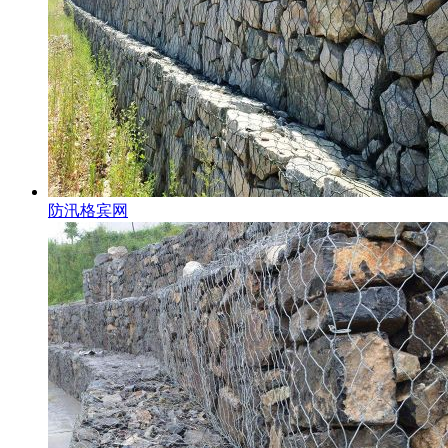
防汛格宾网