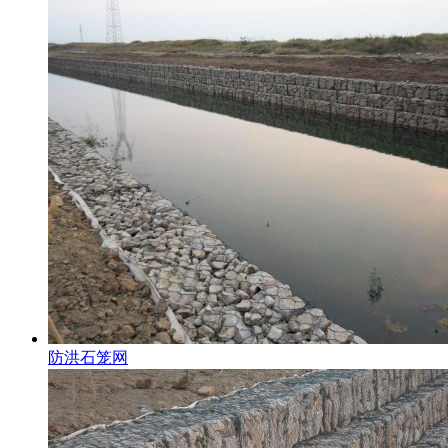
防洪石笼网