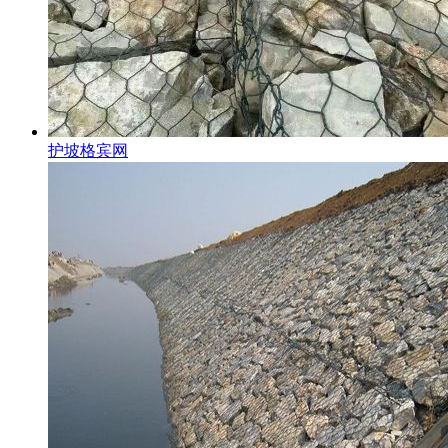
护坡格宾网