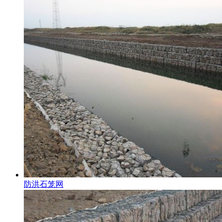
防洪石笼网