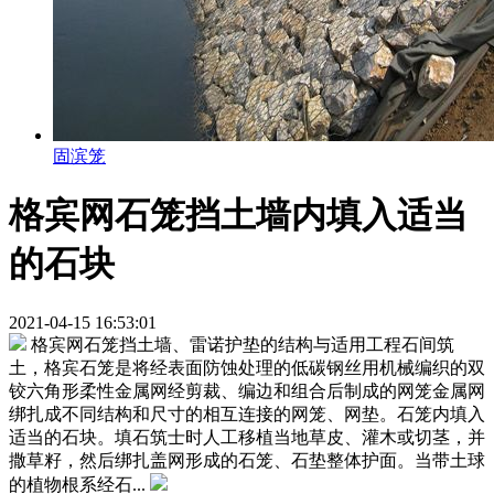
固滨笼
格宾网石笼挡土墙内填入适当
的石块
2021-04-15 16:53:01
格宾网石笼挡土墙、雷诺护垫的结构与适用工程石间筑
土，格宾石笼是将经表面防蚀处理的低碳钢丝用机械编织的双
铰六角形柔性金属网经剪裁、编边和组合后制成的网笼金属网
绑扎成不同结构和尺寸的相互连接的网笼、网垫。石笼内填入
适当的石块。填石筑士时人工移植当地草皮、灌木或切茎，并
撒草籽，然后绑扎盖网形成的石笼、石垫整体护面。当带土球
的植物根系经石...