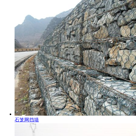
石笼网挡墙