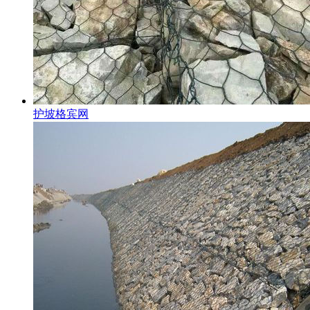
护坡格宾网