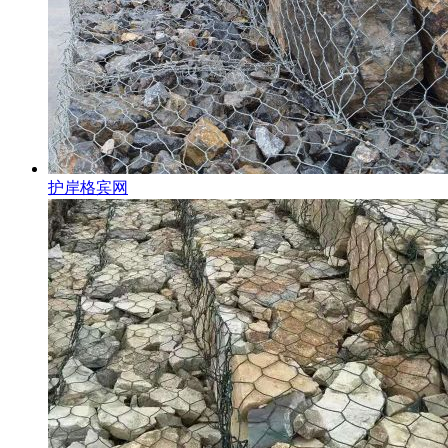
护岸格宾网