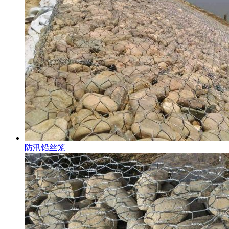
防汛铅丝笼