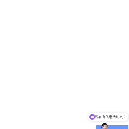
现在有优惠活动么？