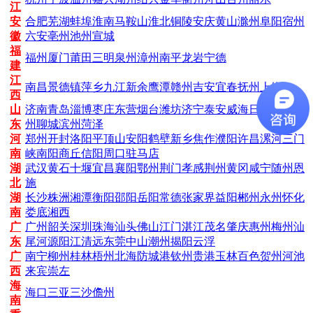
江
安
合肥
芜湖
蚌埠
淮南
马鞍山
淮北
铜陵
安庆
黄山
滁州
阜阳
宿州
徽
六安
亳州
池州
宣城
福
福州
厦门
莆田
三明
泉州
漳州
南平
龙岩
宁德
建
江
南昌
景德镇
萍乡
九江
新余
鹰潭
赣州
吉安
宜春
抚州
上饶
西
山
济南
青岛
淄博
枣庄
东营
烟台
潍坊
济宁
泰安
威海
日照
临沂
德
东
州
聊城
滨州
菏泽
河
郑州
开封
洛阳
平顶山
安阳
鹤壁
新乡
焦作
濮阳
许昌
漯河
三门
南
峡
南阳
商丘
信阳
周口
驻马店
湖
武汉
黄石
十堰
宜昌
襄阳
鄂州
荆门
孝感
荆州
黄冈
咸宁
随州
恩
北
施
湖
长沙
株洲
湘潭
衡阳
邵阳
岳阳
常德
张家界
益阳
郴州
永州
怀化
南
娄底
湘西
广
广州
韶关
深圳
珠海
汕头
佛山
江门
湛江
茂名
肇庆
惠州
梅州
汕
东
尾
河源
阳江
清远
东莞
中山
潮州
揭阳
云浮
广
南宁
柳州
桂林
梧州
北海
防城港
钦州
贵港
玉林
百色
贺州
河池
西
来宾
崇左
海
海口
三亚
三沙
儋州
南