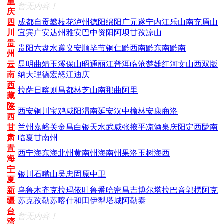
重
暂无内容！
庆
四
成都
自贡
攀枝花
泸州
德阳
绵阳
广元
遂宁
内江
乐山
南充
眉山
川
宜宾
广安
达州
雅安
巴中
资阳
阿坝
甘孜
凉山
贵
贵阳
六盘水
遵义
安顺
毕节
铜仁
黔西南
黔东南
黔南
州
云
昆明
曲靖
玉溪
保山
昭通
丽江
普洱
临沧
楚雄
红河
文山
西双版
南
纳
大理
德宏
怒江
迪庆
西
拉萨
日喀则
昌都
林芝
山南
那曲
阿里
藏
陕
西安
铜川
宝鸡
咸阳
渭南
延安
汉中
榆林
安康
商洛
西
甘
兰州
嘉峪关
金昌
白银
天水
武威
张掖
平凉
酒泉
庆阳
定西
陇南
肃
临夏
甘南州
青
西宁
海东
海北州
黄南州
海南州
果洛
玉树
海西
海
宁
银川
石嘴山
吴忠
固原
中卫
夏
新
乌鲁木齐
克拉玛依
吐鲁番
哈密
昌吉
博尔塔拉
巴音郭楞
阿克
疆
苏
克孜勒苏
喀什
和田
伊犁
塔城
阿勒泰
台
暂无内容！
湾