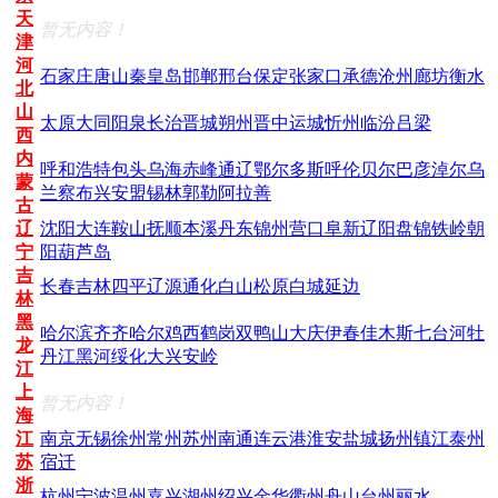
天
暂无内容！
津
河
石家庄
唐山
秦皇岛
邯郸
邢台
保定
张家口
承德
沧州
廊坊
衡水
北
山
太原
大同
阳泉
长治
晋城
朔州
晋中
运城
忻州
临汾
吕梁
西
内
呼和浩特
包头
乌海
赤峰
通辽
鄂尔多斯
呼伦贝尔
巴彦淖尔
乌
蒙
兰察布
兴安盟
锡林郭勒
阿拉善
古
辽
沈阳
大连
鞍山
抚顺
本溪
丹东
锦州
营口
阜新
辽阳
盘锦
铁岭
朝
宁
阳
葫芦岛
吉
长春
吉林
四平
辽源
通化
白山
松原
白城
延边
林
黑
哈尔滨
齐齐哈尔
鸡西
鹤岗
双鸭山
大庆
伊春
佳木斯
七台河
牡
龙
丹江
黑河
绥化
大兴安岭
江
上
暂无内容！
海
江
南京
无锡
徐州
常州
苏州
南通
连云港
淮安
盐城
扬州
镇江
泰州
苏
宿迁
浙
杭州
宁波
温州
嘉兴
湖州
绍兴
金华
衢州
舟山
台州
丽水