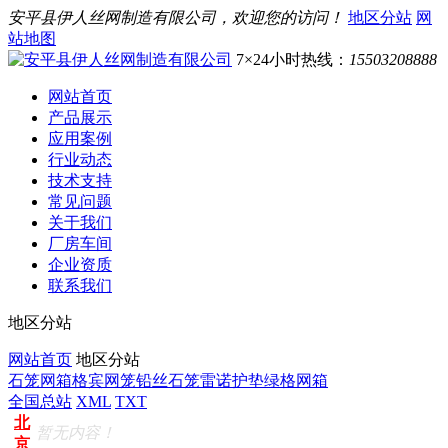
安平县伊人丝网制造有限公司，欢迎您的访问！
地区分站
网
站地图
7×24小时热线：
15503208888
网站首页
产品展示
应用案例
行业动态
技术支持
常见问题
关于我们
厂房车间
企业资质
联系我们
地区分站
网站首页
地区分站
石笼网箱
格宾网笼
铅丝石笼
雷诺护垫
绿格网箱
全国总站
XML
TXT
北
暂无内容！
京