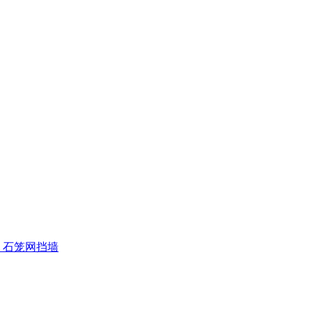
石笼网挡墙