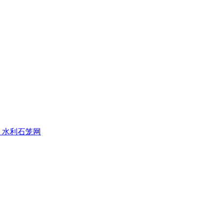
水利石笼网