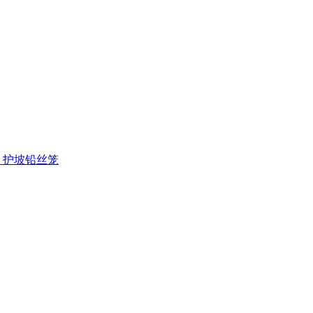
护坡铅丝笼