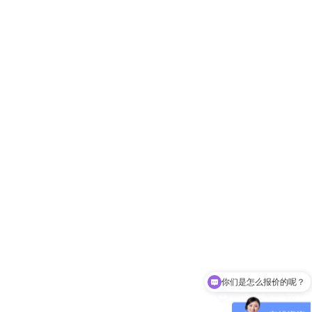
你们是怎么报价的呢？
现在有优惠活动么？