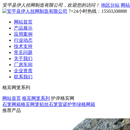
安平县伊人丝网制造有限公司，欢迎您的访问！
地区分站
网站
7×24小时热线：
15503208888
网站首页
产品展示
应用案例
行业动态
技术支持
常见问题
关于我们
厂房车间
企业资质
联系我们
格宾网笼系列
网站首页
格宾网笼系列
护岸格宾网
石笼网箱
格宾网笼
铅丝石笼
雷诺护垫
绿格网箱
推荐产品