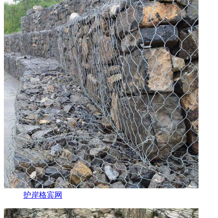
护岸格宾网