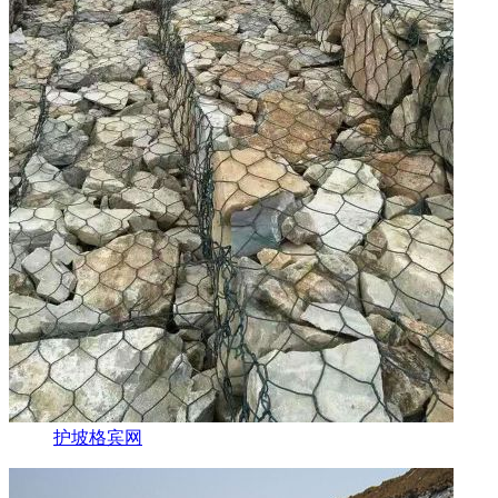
护坡格宾网