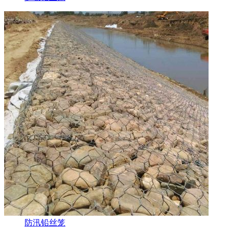
防汛铅丝笼