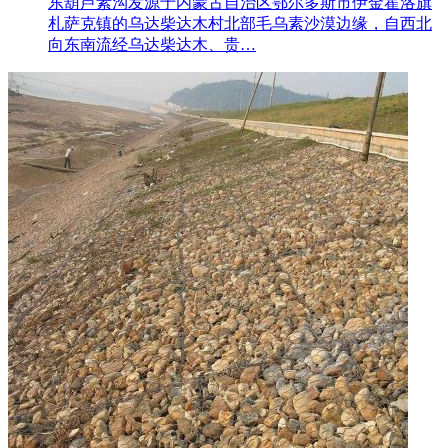
东葫芦素沟发源于内蒙古自治区鄂尔多斯市伊金霍洛旗
札萨克镇的乌达柴达木村北部毛乌素沙漠边缘，自西北
向东南流经乌达柴达木、贵…