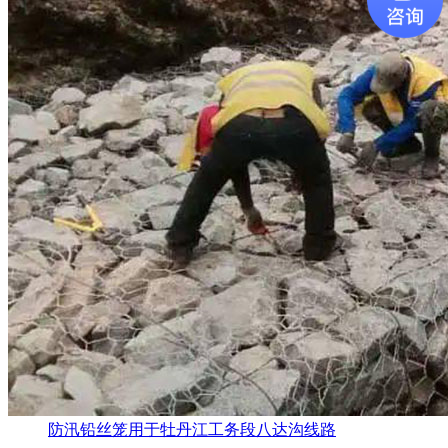
防汛铅丝笼用于牡丹江工务段八达沟线路