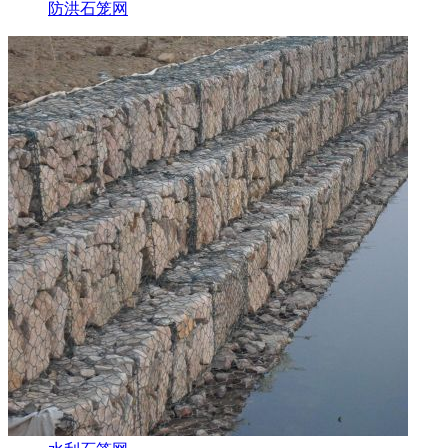
防洪石笼网