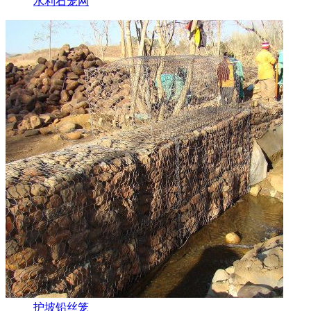
水利石笼网
护坡铅丝笼