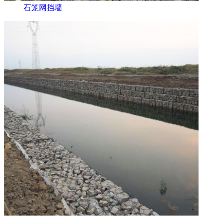
石笼网挡墙