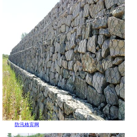
防汛格宾网