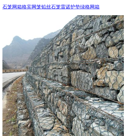
石笼网箱
格宾网笼
铅丝石笼
雷诺护垫
绿格网箱