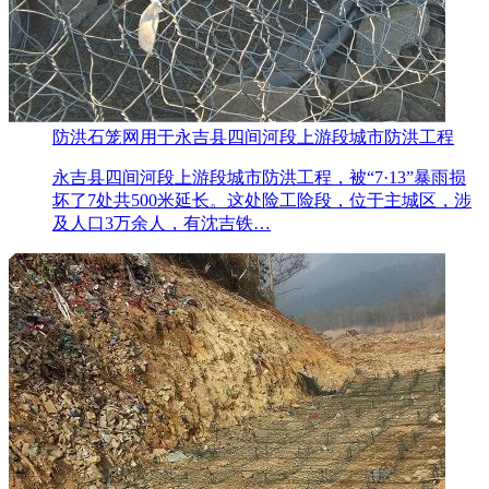
防洪石笼网用于永吉县四间河段上游段城市防洪工程
永吉县四间河段上游段城市防洪工程，被“7·13”暴雨损
坏了7处共500米延长。这处险工险段，位于主城区，涉
及人口3万余人，有沈吉铁…