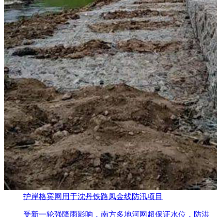
护岸格宾网用于沈丹铁路凤金线防汛项目
受新一轮强降雨影响，南方多地河网超保证水位，防洪