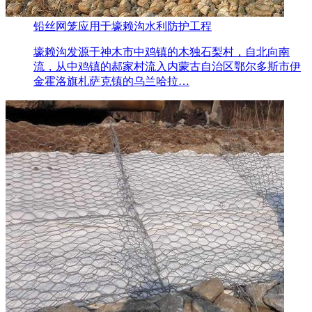
铅丝网笼应用于壕赖沟水利防护工程
壕赖沟发源于神木市中鸡镇的木独石梨村，自北向南
流，从中鸡镇的郝家村流入内蒙古自治区鄂尔多斯市伊
金霍洛旗札萨克镇的乌兰哈拉…