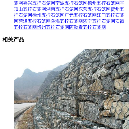
笼网
嘉兴五拧石笼网
宁波五拧石笼网
德州五拧石笼网
平
顶山五拧石笼网
湖南五拧石笼网
东营五拧石笼网
贺州五
拧石笼网
徐州五拧石笼网
广元五拧石笼网
江门五拧石笼
网
菏泽五拧石笼网
乌海五拧石笼网
济宁五拧石笼网
安徽
五拧石笼网
忻州五拧石笼网
阿勒泰五拧石笼网
相关产品