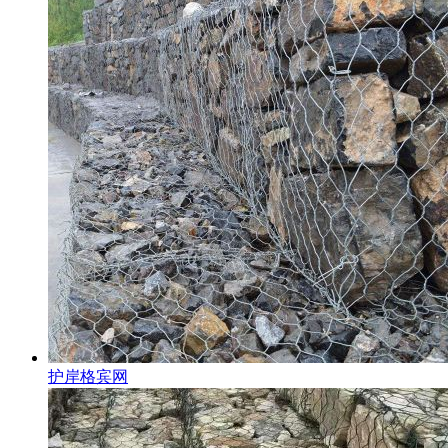
护岸格宾网