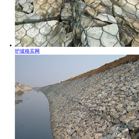
护坡格宾网