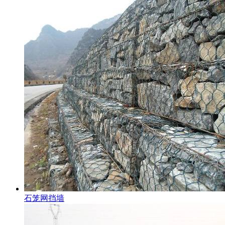
石笼网挡墙