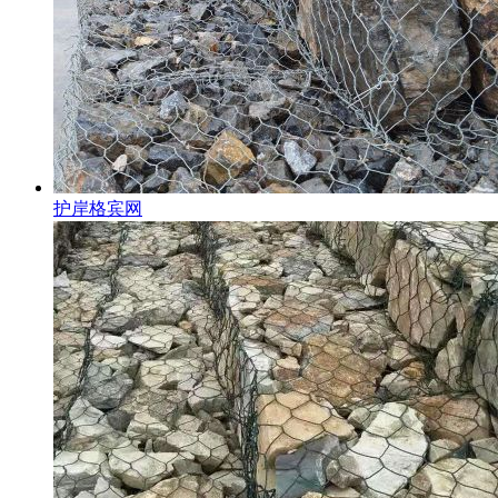
护岸格宾网