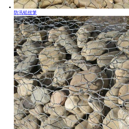
防汛铅丝笼