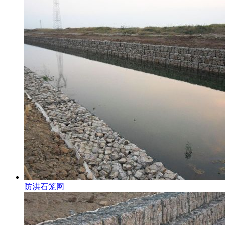
防洪石笼网