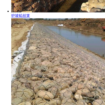
护坡铅丝笼