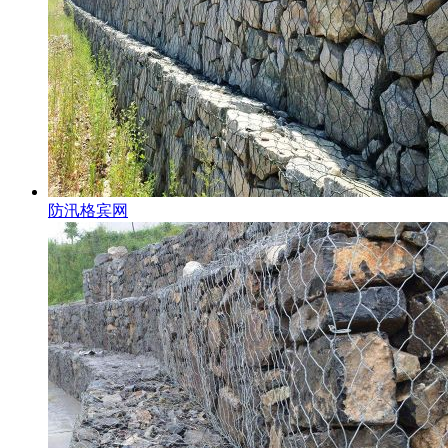
防汛格宾网