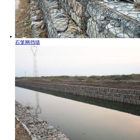
石笼网挡墙