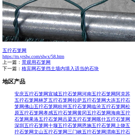
五拧石笼网
https://m.yrslw.com/slwx/58.htm
上一篇：
景观用石笼网
下一篇：
格宾网石笼挡土墙内填入适当的石块
地区产品
安庆五拧石笼网
宣城五拧石笼网
河南五拧石笼网
阿克苏
五拧石笼网
林芝五拧石笼网
拉萨五拧石笼网
大连五拧石
笼网
佛山五拧石笼网
杭州五拧石笼网
临沧五拧石笼网
松
原五拧石笼网
孝感五拧石笼网
黄冈五拧石笼网
海南五拧
石笼网
果洛五拧石笼网
吕梁五拧石笼网
喀什五拧石笼网
深圳五拧石笼网
十堰五拧石笼网
恩施五拧石笼网
上饶五
拧石笼网
文山五拧石笼网
三门峡五拧石笼网
渭南五拧石