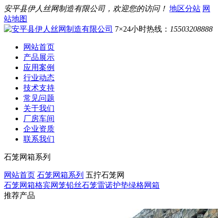
安平县伊人丝网制造有限公司，欢迎您的访问！
地区分站
网
站地图
7×24小时热线：
15503208888
网站首页
产品展示
应用案例
行业动态
技术支持
常见问题
关于我们
厂房车间
企业资质
联系我们
石笼网箱系列
网站首页
石笼网箱系列
五拧石笼网
石笼网箱
格宾网笼
铅丝石笼
雷诺护垫
绿格网箱
推荐产品