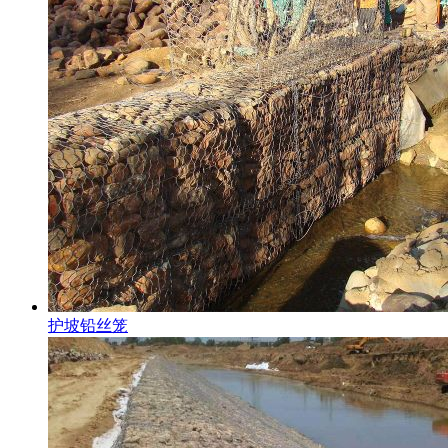
护坡铅丝笼