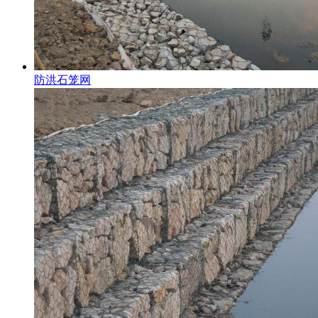
防洪石笼网