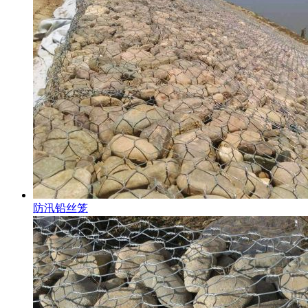
防汛铅丝笼