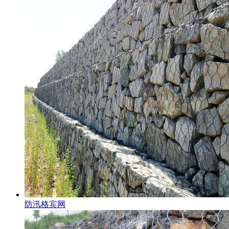
防汛格宾网