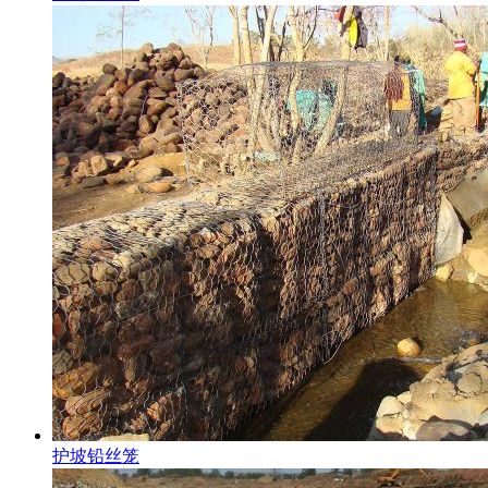
护坡铅丝笼