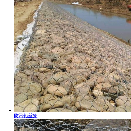
防汛铅丝笼