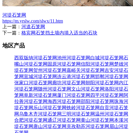
河堤石笼网
https://m.yrslw.com/slwx/11.htm
上一篇：
河道石笼网
下一篇：
格宾网石笼挡土墙内填入适当的石块
地区产品
西双版纳河堤石笼网
池州河堤石笼网
白城河堤石笼网
石
嘴山河堤石笼网
固原河堤石笼网
信阳河堤石笼网
楚雄河
堤石笼网
贺州河堤石笼网
嘉峪关河堤石笼网
吉安河堤石
笼网
宣城河堤石笼网
连云港河堤石笼网
邯郸河堤石笼网
张家口河堤石笼网
廊坊河堤石笼网
朝阳河堤石笼网
内江
河堤石笼网
随州河堤石笼网
文山河堤石笼网
洛阳河堤石
笼网
阜新河堤石笼网
厦门河堤石笼网
四平河堤石笼网
阿
拉善河堤石笼网
海西河堤石笼网
邵阳河堤石笼网
珠海河
堤石笼网
乐山河堤石笼网
铁岭河堤石笼网
自贡河堤石笼
网
乌鲁木齐河堤石笼网
三明河堤石笼网
温州河堤石笼网
合肥河堤石笼网
通辽河堤石笼网
黄山河堤石笼网
本溪河
堤石笼网
唐山河堤石笼网
克孜勒苏河堤石笼网
眉山河堤
石笼网