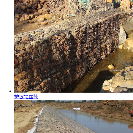
护坡铅丝笼