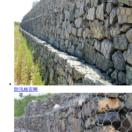
防汛格宾网