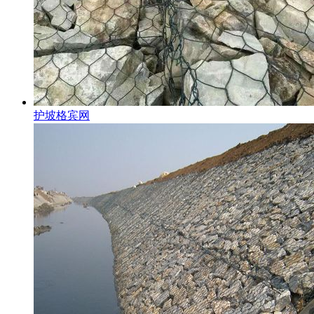
护坡格宾网