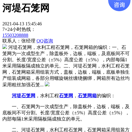
河堤石笼网
2021-04-13 15:45:46
7×24小时热线：
15503208888
联系人：张经理
QQ咨询
河堤石笼网，水利工程石笼网，石笼网箱的编织：一、石
笼网为一次成型生产，除盖板外，边板，端板，及底板间不可
分割。长度/宽度公差（±5%）高度公差（±5%），内部每隔1
米采用隔板隔成独立的单元。二、河堤石笼网，水利工程石笼
网，石笼网箱采用组装方式，盖板，边板，端板，底板单独生
产组装成网箱，各部分用螺旋钢丝缠绕捆绑，网箱所有边丝均
采用粗丝加强石笼...
河堤石笼网
，水利工程
石笼网
，
石笼网箱
的编织：
一、石笼网为一次成型生产，除盖板外，边板，端板，及
底板间不可分割。长度/宽度公差（±5%）高度公差（±5%），
内部每隔1米采用隔板隔成独立的单元。
二、河堤石笼网，水利工程石笼网，石笼网箱采用组装方