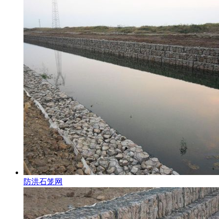
防洪石笼网