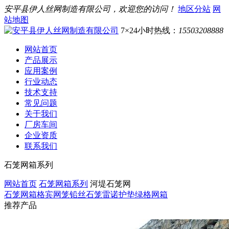
安平县伊人丝网制造有限公司，欢迎您的访问！
地区分站
网
站地图
7×24小时热线：
15503208888
网站首页
产品展示
应用案例
行业动态
技术支持
常见问题
关于我们
厂房车间
企业资质
联系我们
石笼网箱系列
网站首页
石笼网箱系列
河堤石笼网
石笼网箱
格宾网笼
铅丝石笼
雷诺护垫
绿格网箱
推荐产品