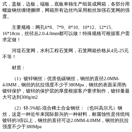
式，盖板，边板，端板，底板单独生产组装成网箱，各部分用
螺旋钢丝缠绕捆绑，网箱所有边丝均采用粗丝加强石笼网的强
度。
主要规格：网孔6*8、7*9、8*10、10*12、12*15、
16*18cm，丝径丛2.0-4.0mm都可以做！特殊规格可根据客户需
求定做！
河堤石笼网，水利工程石笼网，石笼网箱价格从4元-25元
不等！
材质：
（1）镀锌钢丝：优质低碳钢丝，钢丝的直径2.0MM-
4.0MM，钢丝的抗拉强度不少于380Mpa，钢丝的表面采用热
镀锌保护，镀锌的保护层的厚度根据客户要求制作，镀锌量最
大可达到300g/m2
（2）锌-5%铝-混合稀土合金钢丝：（也叫高尔凡）钢
丝，这是一种近年来国际新兴的一种材料，耐腐蚀性是传统纯
镀锌的3倍以上，钢丝的直径可达2.0MM-4.0MM，钢丝的抗拉
强度不少于380Mpa