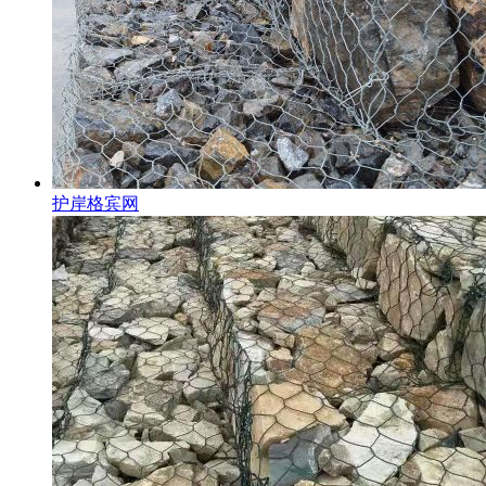
护岸格宾网