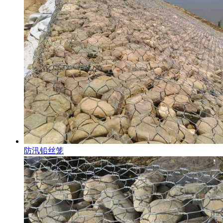
防汛铅丝笼