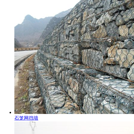
石笼网挡墙