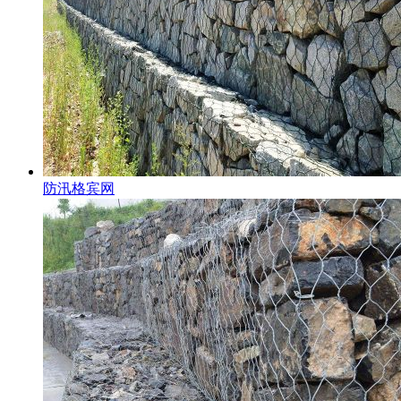
防汛格宾网