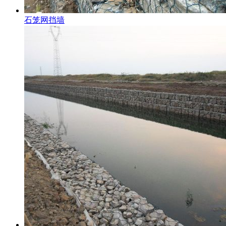
石笼网挡墙