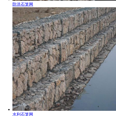
防洪石笼网
水利石笼网