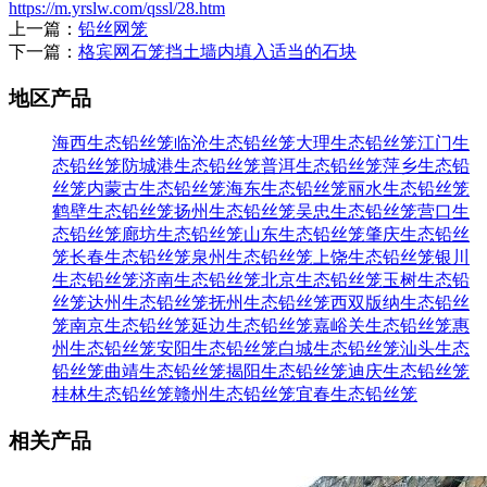
https://m.yrslw.com/qssl/28.htm
上一篇：
铅丝网笼
下一篇：
格宾网石笼挡土墙内填入适当的石块
地区产品
海西生态铅丝笼
临沧生态铅丝笼
大理生态铅丝笼
江门生
态铅丝笼
防城港生态铅丝笼
普洱生态铅丝笼
萍乡生态铅
丝笼
内蒙古生态铅丝笼
海东生态铅丝笼
丽水生态铅丝笼
鹤壁生态铅丝笼
扬州生态铅丝笼
吴忠生态铅丝笼
营口生
态铅丝笼
廊坊生态铅丝笼
山东生态铅丝笼
肇庆生态铅丝
笼
长春生态铅丝笼
泉州生态铅丝笼
上饶生态铅丝笼
银川
生态铅丝笼
济南生态铅丝笼
北京生态铅丝笼
玉树生态铅
丝笼
达州生态铅丝笼
抚州生态铅丝笼
西双版纳生态铅丝
笼
南京生态铅丝笼
延边生态铅丝笼
嘉峪关生态铅丝笼
惠
州生态铅丝笼
安阳生态铅丝笼
白城生态铅丝笼
汕头生态
铅丝笼
曲靖生态铅丝笼
揭阳生态铅丝笼
迪庆生态铅丝笼
桂林生态铅丝笼
赣州生态铅丝笼
宜春生态铅丝笼
相关产品