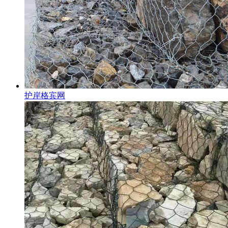
护岸格宾网