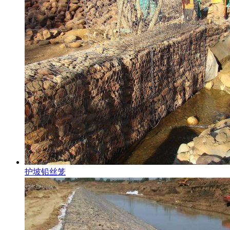
护坡铅丝笼