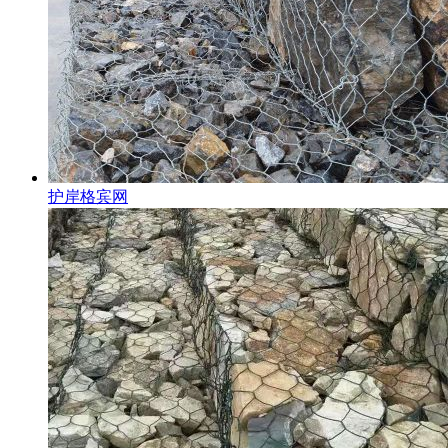
护岸格宾网