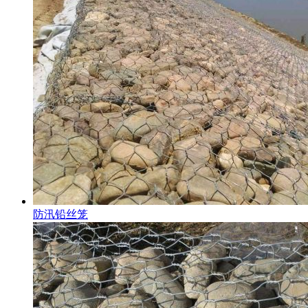
防汛铅丝笼