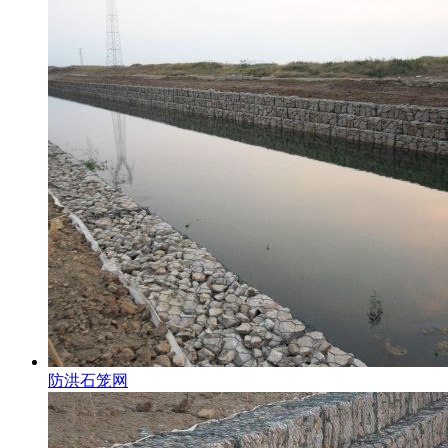
防洪石笼网