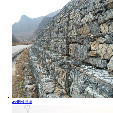
石笼网挡墙