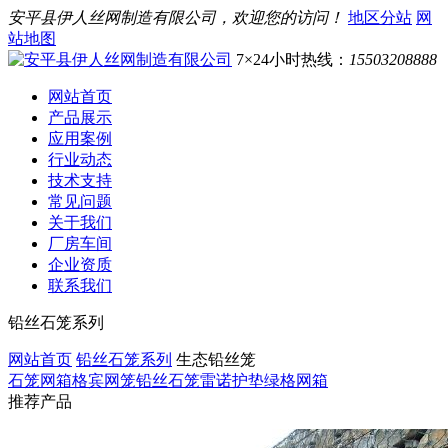
安平县伊人丝网制造有限公司，欢迎您的访问！
地区分站
网
站地图
7×24小时热线：
15503208888
网站首页
产品展示
应用案例
行业动态
技术支持
常见问题
关于我们
厂房车间
企业资质
联系我们
铅丝石笼系列
网站首页
铅丝石笼系列
生态铅丝笼
石笼网箱
格宾网笼
铅丝石笼
雷诺护垫
绿格网箱
推荐产品