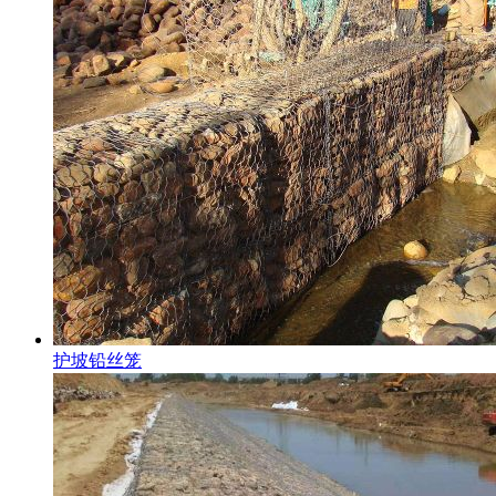
护坡铅丝笼