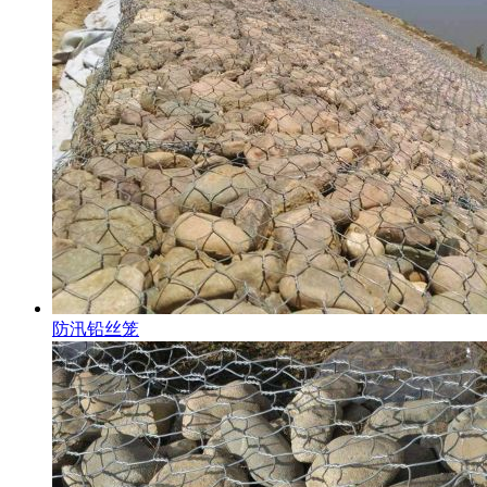
防汛铅丝笼