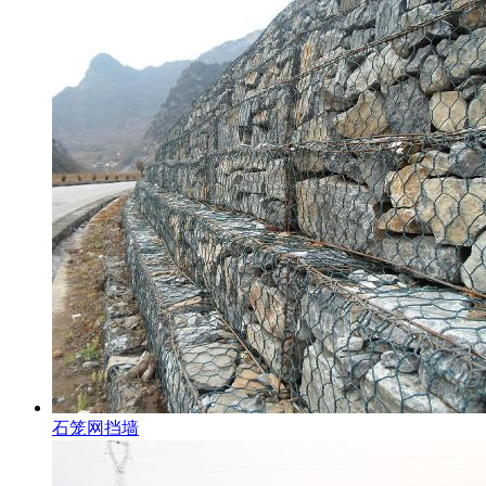
石笼网挡墙