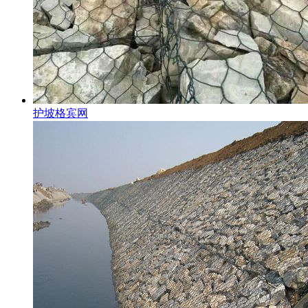
护坡格宾网