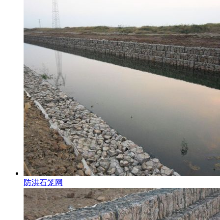
防洪石笼网