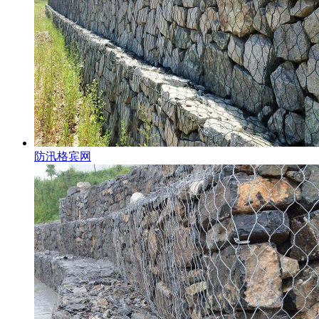
防汛格宾网