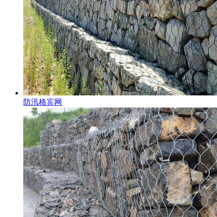
防汛格宾网