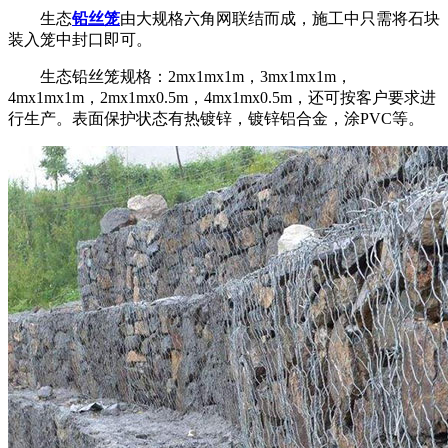
生态
铅丝笼
由大规格六角网联结而成，施工中只需将石块
装入笼中封口即可。
生态铅丝笼规格：2mx1mx1m，3mx1mx1m，
4mx1mx1m，2mx1mx0.5m，4mx1mx0.5m，还可按客户要求进
行生产。表面保护状态有热镀锌，镀锌铝合金，涂PVC等。