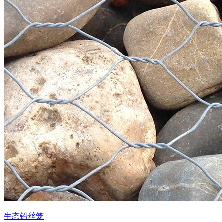
生态铅丝笼