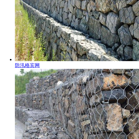
防汛格宾网