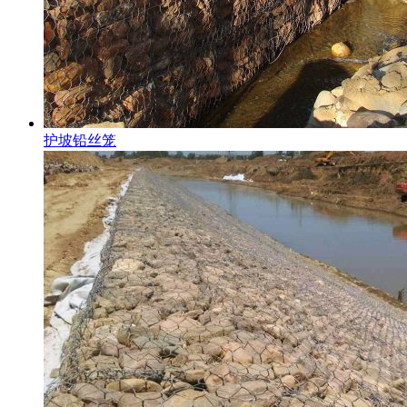
护坡铅丝笼