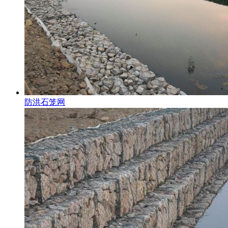
防洪石笼网