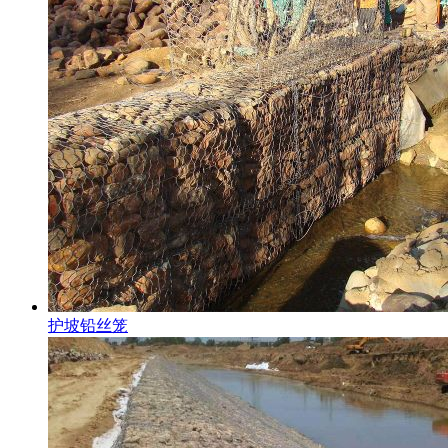
护坡铅丝笼