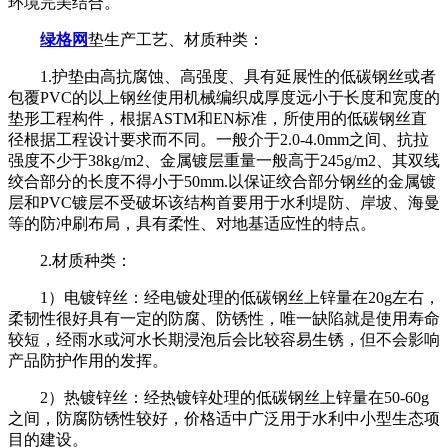
环境完美结合。
绿格网
垫生产工艺、材质种类：
1.护垫由高抗腐蚀、高强度、具有延展性的低碳钢丝或者
包覆PVC的以上钢丝使用机械编织成厚度远小于长度和宽度的
垫形工程构件，根据ASTM和EN标准，所使用的低碳钢丝直
径根据工程设计要求而不同。一般介于2.0-4.0mm之间、抗拉
强度不少于38kg/m2、金属镀层重量一般高于245g/m2、其双线
绞合部分的长度不得小于50mm.以保证绞合部分钢丝的金属镀
层和PVC镀层不受破坏该结构首要用于水利堤防、岸坡、海曼
等的防冲刷布局，具有柔性、对地基适应性的特点。
2.材质种类：
1）电镀锌丝：经电镀处理的低碳钢丝上锌量在20g左右，
柔韧性很好具有一定的防腐、防锈性，唯一缺陷就是使用寿命
较短，经雨水或河水长期浸泡后会比较容易生锈，但不会影响
产品防护作用的发挥。
2）热镀锌丝：经热镀锌处理的低碳钢丝上锌量在50-60g
之间，防腐防锈性较好，价格适中广泛用于水利中小型生态项
目的建设。