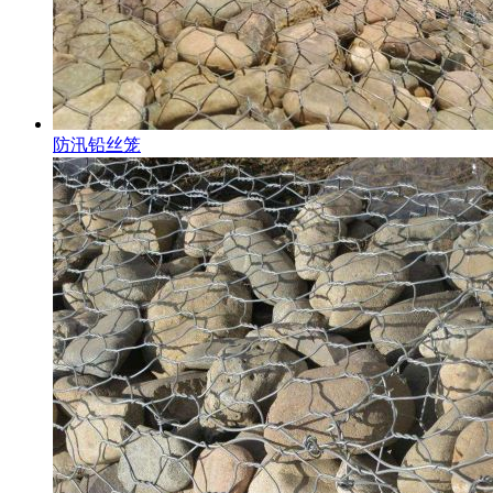
防汛铅丝笼