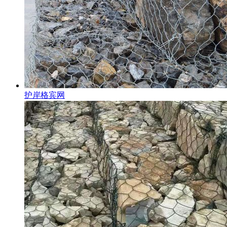
护岸格宾网