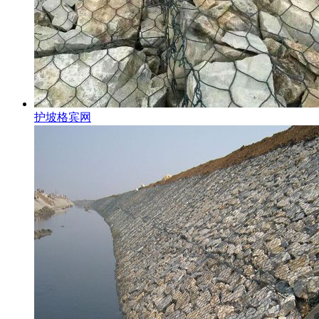
护坡格宾网