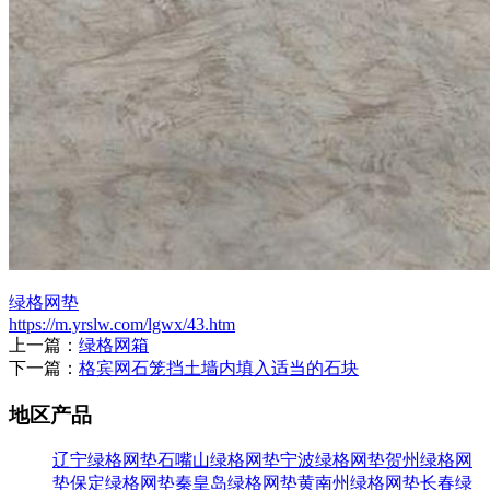
绿格网垫
https://m.yrslw.com/lgwx/43.htm
上一篇：
绿格网箱
下一篇：
格宾网石笼挡土墙内填入适当的石块
地区产品
辽宁绿格网垫
石嘴山绿格网垫
宁波绿格网垫
贺州绿格网
垫
保定绿格网垫
秦皇岛绿格网垫
黄南州绿格网垫
长春绿