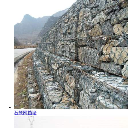
石笼网挡墙