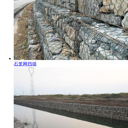
石笼网挡墙