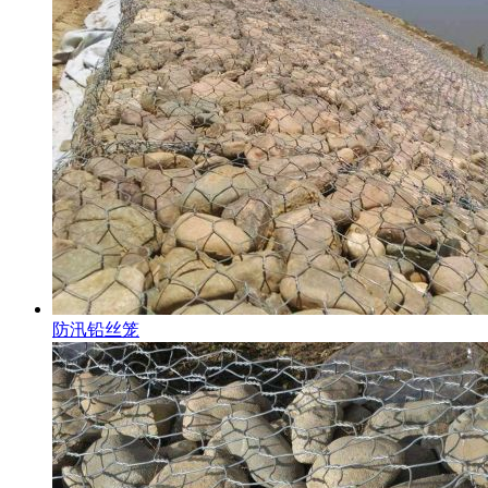
防汛铅丝笼