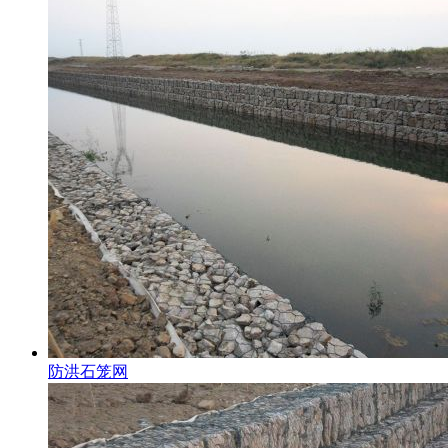
防洪石笼网