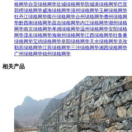
格网垫
自贡绿格网垫
盐城绿格网垫
防城港绿格网垫
巴音
郭楞绿格网垫
威海绿格网垫
漳州绿格网垫
玉树绿格网垫
牡丹江绿格网垫
喀什绿格网垫
台州绿格网垫
儋州绿格网
垫
黔西南绿格网垫
昌吉绿格网垫
内江绿格网垫
潮州绿格
网垫
南京绿格网垫
孝感绿格网垫
温州绿格网垫
安阳绿格
网垫
茂名绿格网垫
海南州绿格网垫
江西绿格网垫
吐鲁番
绿格网垫
宝鸡绿格网垫
阜阳绿格网垫
天水绿格网垫
克孜
勒苏绿格网垫
江苏绿格网垫
三沙绿格网垫
湘西绿格网垫
广州绿格网垫
锦州绿格网垫
相关产品