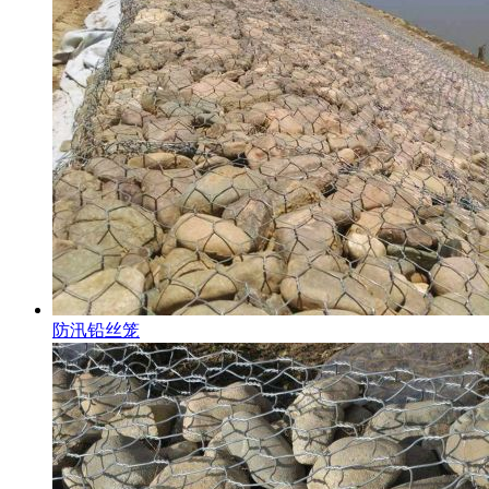
防汛铅丝笼