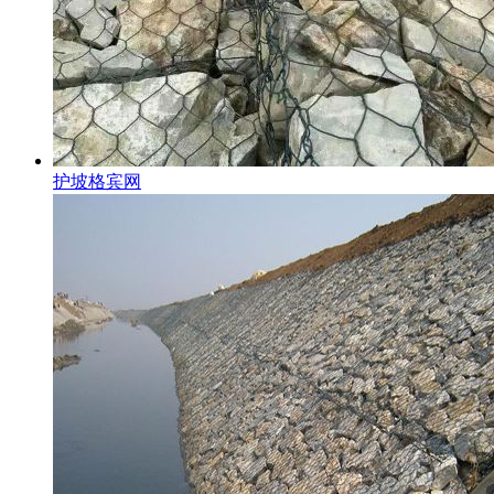
护坡格宾网