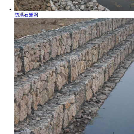
防洪石笼网