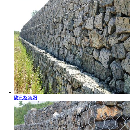
防汛格宾网