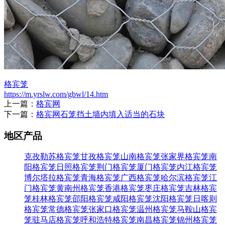
格宾笼
https://m.yrslw.com/gbwl/14.htm
上一篇：
格宾网
下一篇：
格宾网石笼挡土墙内填入适当的石块
地区产品
克孜勒苏格宾笼
甘孜格宾笼
山南格宾笼
张家界格宾笼
南
阳格宾笼
日照格宾笼
荆门格宾笼
厦门格宾笼
内江格宾笼
博尔塔拉格宾笼
青海格宾笼
广西格宾笼
哈尔滨格宾笼
江
门格宾笼
黄南州格宾笼
香港格宾笼
枣庄格宾笼
吉林格宾
笼
桂林格宾笼
邵阳格宾笼
咸阳格宾笼
沈阳格宾笼
日喀则
格宾笼
常德格宾笼
张家口格宾笼
温州格宾笼
马鞍山格宾
笼
驻马店格宾笼
呼和浩特格宾笼
南昌格宾笼
锦州格宾笼