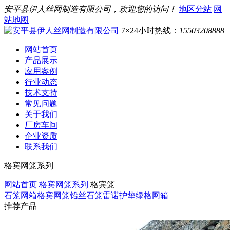
安平县伊人丝网制造有限公司，欢迎您的访问！
地区分站
网
站地图
7×24小时热线：
15503208888
网站首页
产品展示
应用案例
行业动态
技术支持
常见问题
关于我们
厂房车间
企业资质
联系我们
格宾网笼系列
网站首页
格宾网笼系列
格宾笼
石笼网箱
格宾网笼
铅丝石笼
雷诺护垫
绿格网箱
推荐产品