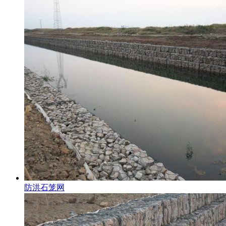
防洪石笼网