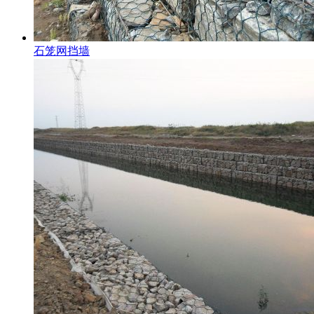
石笼网挡墙