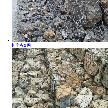
护岸格宾网