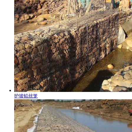
护坡铅丝笼