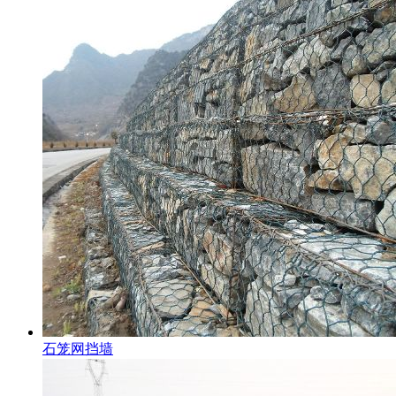
石笼网挡墙