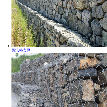
防汛格宾网