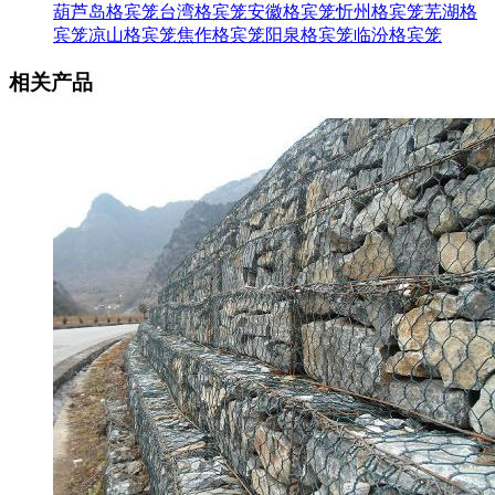
葫芦岛格宾笼
台湾格宾笼
安徽格宾笼
忻州格宾笼
芜湖格
宾笼
凉山格宾笼
焦作格宾笼
阳泉格宾笼
临汾格宾笼
相关产品