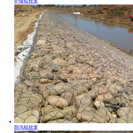
护坡铅丝笼
防汛铅丝笼