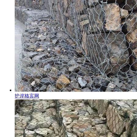
护岸格宾网