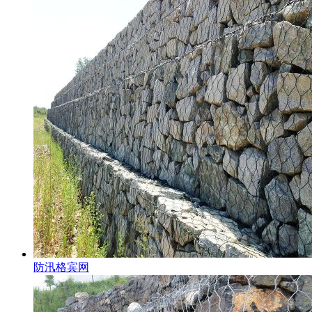
防汛格宾网