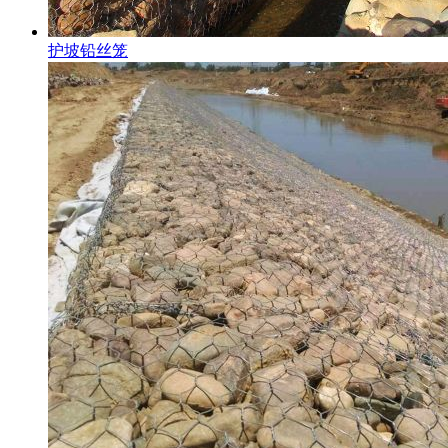
护坡铅丝笼