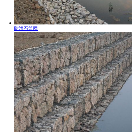
防洪石笼网