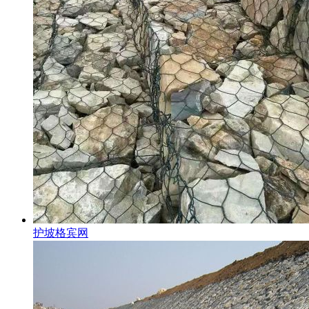
护坡格宾网