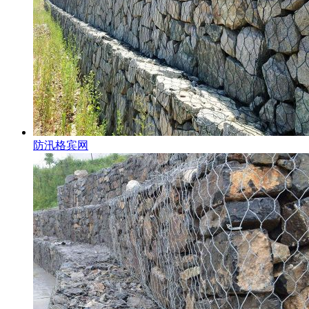
防汛格宾网