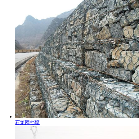
石笼网挡墙