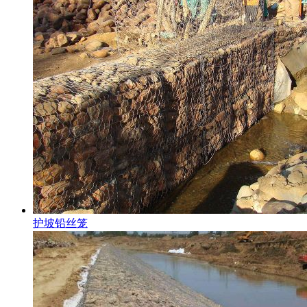
护坡铅丝笼