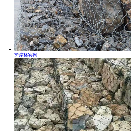
护岸格宾网