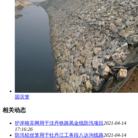
固滨笼
相关动态
护岸格宾网用于沈丹铁路凤金线防汛项目
2021-04-14
17:16:26
防汛铅丝笼用于牡丹江工务段八达沟线路
2021-04-14