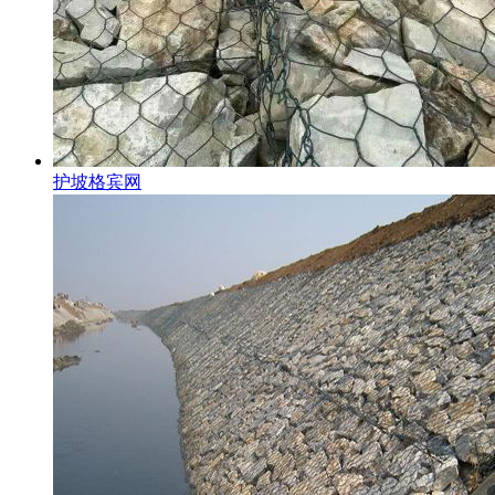
护坡格宾网