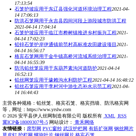
17:13:54
石笼护坡应用于东辽县强化河道环境治理工程
2021-04-
14 17:06:13
防洪石笼网用于永吉县四间河段上游段城市防洪工程
2021-04-14 17:04:14
石笼护坡应用于临江市桦树镇推进乡村振兴工程
2021-
04-14 17:02:23
铅锌石笼护岸伊通镇前范村高标准农田建设项目
2021-
04-14 16:56:17
格宾石笼网用于金牛镇高桥河流域系统治理工程
2021-
04-14 16:55:39
防汛铅丝笼应用于东葫芦素沟河道防护
2021-04-14
16:52:13
铅丝网笼应用于壕赖沟水利防护工程
2021-04-14 16:48:12
铅丝石笼应用于李村河中游生态补水示范工程
2021-04-
14 16:44:43
主营各种规格：铅丝笼、格宾石笼、格宾挡墙、防汛格宾网
等，网址：https://www.yrslw.com
© 2026 安平县伊人丝网制造有限公司 版权所有
XML
RSS
冀ICP备18009307号-5
网站设计：
青禾网络
友情链接：
席型网
PVC窗纱
武汉护栏网
有筋扩张网
钢丝网片
草皮钉
护栏网
螺旋叶片
钢丝网片
格宾石笼