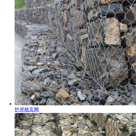
护岸格宾网