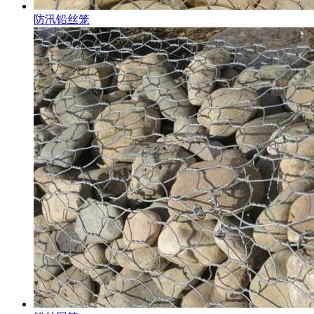
防汛铅丝笼