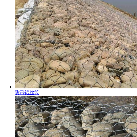
防汛铅丝笼