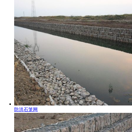
防洪石笼网