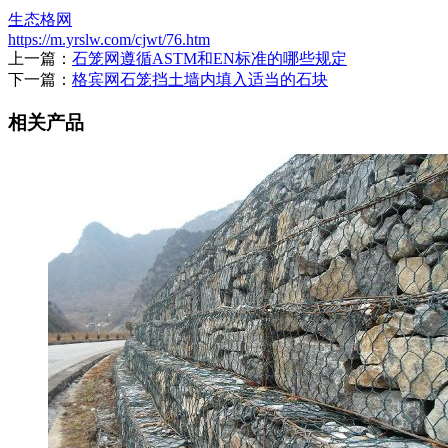
生态格网
https://m.yrslw.com/cjwt/76.htm
上一篇：
石笼网遵循ASTM和EN标准的哪些规定
下一篇：
格宾网石笼挡土墙内填入适当的石块
相关产品