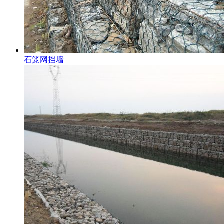
石笼网挡墙