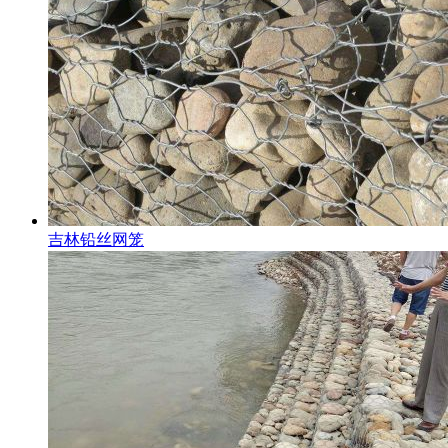
吉林铅丝网笼