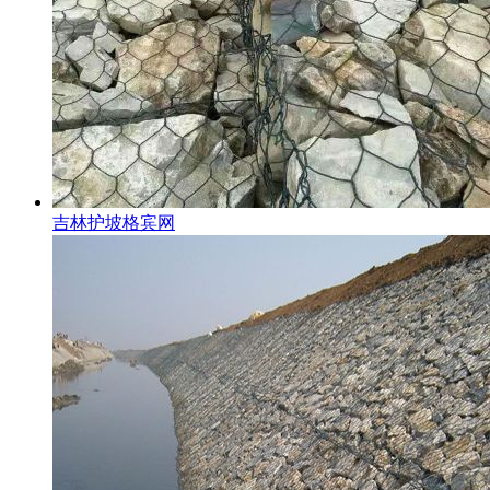
吉林护坡格宾网