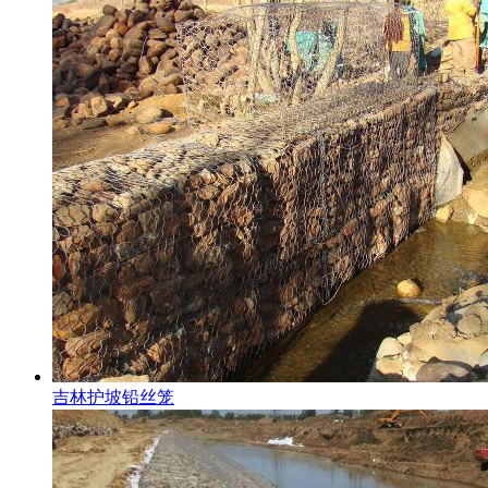
吉林护坡铅丝笼