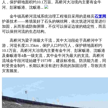
人，保护耕地面积约10.1万亩。高桥河大冶境内主要有金牛
河、彭家畈港、沈畈港...
金牛镇高桥河流域系统治理工程项目采用的是格宾
石笼网
护基技术——将填装好了石头的钢丝网，依次筑进河堤里进行
加固，从而形成防御屏障，不仅可以保证边坡的稳定性，而且
可以保持河流的生态结构。
高桥河为梁子湖最大干流，其中大冶段处于高桥河中下
游，河堤长度21.35km，保护人口约9万人，保护耕地面积约
10.1万亩。高桥河大冶境内主要有金牛河、彭家畈港、沈畈港
及秦畈港等4条一级支流，其中金牛河为最大的支流。高桥河
流域金牛段河堤始建于1973年，建设标准低、防洪能力差，同
时受资金制约，长期以来没有进行系统的加固治理，导致洪涝
灾害频发。