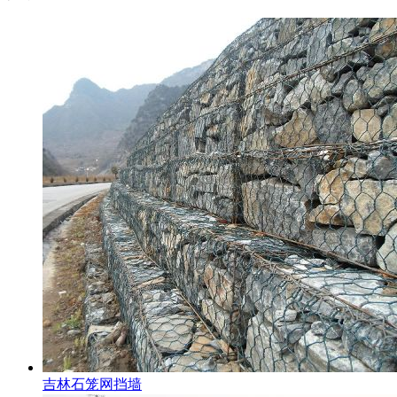
吉林石笼网挡墙