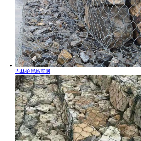
吉林护岸格宾网