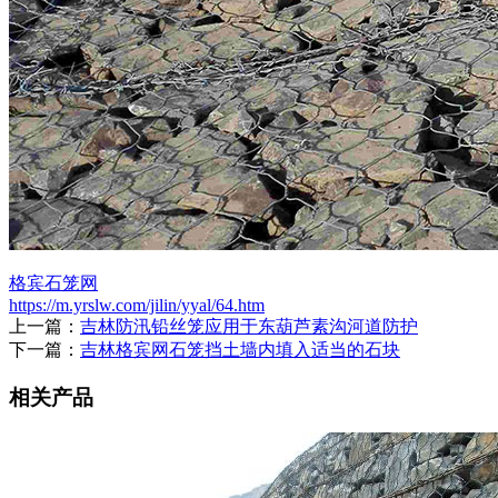
格宾石笼网
https://m.yrslw.com/jilin/yyal/64.htm
上一篇：
吉林防汛铅丝笼应用于东葫芦素沟河道防护
下一篇：
吉林格宾网石笼挡土墙内填入适当的石块
相关产品