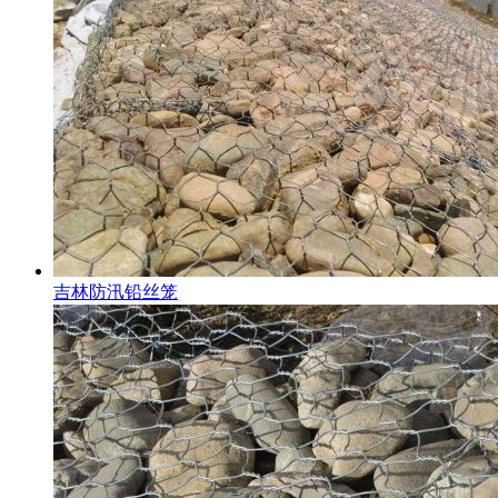
吉林防汛铅丝笼