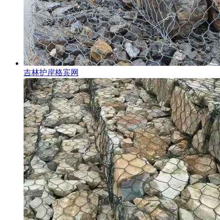
吉林护岸格宾网