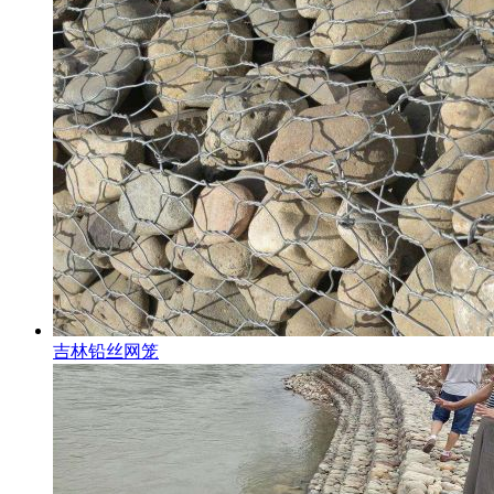
吉林铅丝网笼