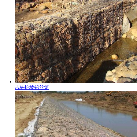
吉林护坡铅丝笼