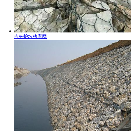
吉林护坡格宾网