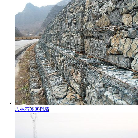
吉林石笼网挡墙