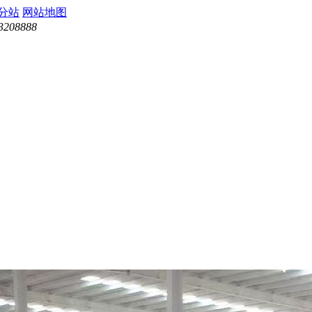
分站
网站地图
3208888