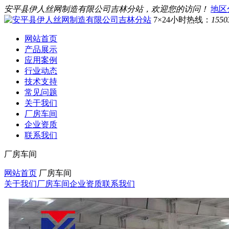
安平县伊人丝网制造有限公司吉林分站，欢迎您的访问！
地区
7×24小时热线：
1550
网站首页
产品展示
应用案例
行业动态
技术支持
常见问题
关于我们
厂房车间
企业资质
联系我们
厂房车间
网站首页
厂房车间
关于我们
厂房车间
企业资质
联系我们