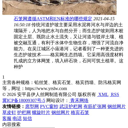
石笼网遵循ASTM和EN标准的哪些规定
2021-04-15
16:50:18
传统河道护坡主要采用水泥将河水与岸边的土
壤隔开，人为地把水与自然分开；而生态护坡则用木桩
固定土层、既防止水土流失，又让河道与驳岸土壤、植
被交融互通，有利于水体中生物生存，增强了河流自净
能力。在吴江城区小庙港河，记者看到了一种更先进的
生态护坡技术——格宾网生态挡墙。它采用高强度材料
扎成的立方体网笼，填入碎石块，石间可筑土植草。这
种护
1
主营各种规格：铅丝笼、格宾石笼、格宾挡墙、防汛格宾网
等，网址：https://www.yrslw.com
© 2026 安平县伊人丝网制造有限公司 版权所有
XML
RSS
冀ICP备18009307号-5
网站设计：
青禾网络
友情链接：
席型网
PVC窗纱
武汉护栏网
有筋扩张网
钢丝网片
草皮钉
护栏网
螺旋叶片
钢丝网片
格宾石笼
客服
电话
短信
内容搜索