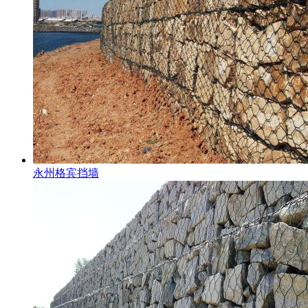
永州格宾挡墙