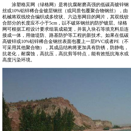
涂塑格宾网（绿格网）是将抗腐耐磨高强的低碳高镀锌钢
丝或10%铝锌稀合金镀层钢丝（或同质包覆聚合物钢丝），由
机械将双线绞合编织成多绞状、六边形网目的网片，其双线铰
合部分的长度应不小于5cm，以不破坏钢丝的防护镀层。绿格
网可根据工程设计要求组装成箱笼，并装入块石等填充料后连
接成一体，用做堤防、路基防护等工程的新技术。如果在低碳
高镀锌或10%铝锌稀合金钢丝表面包覆上一层PVC或者PE（不
可采用其他聚合物），其成品结构将更加具有防锈，防静电，
抗老化，耐腐蚀，高抗压，高抗剪等特点，能有效抵抗海水或
高度污染环境。