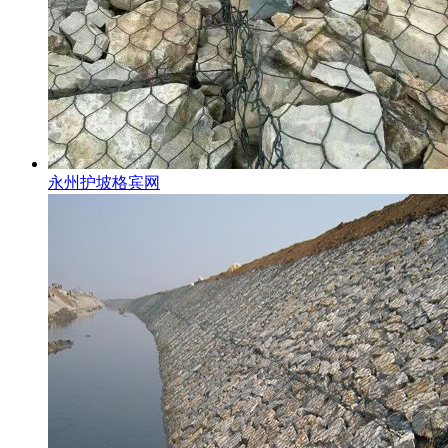
永州护坡格宾网