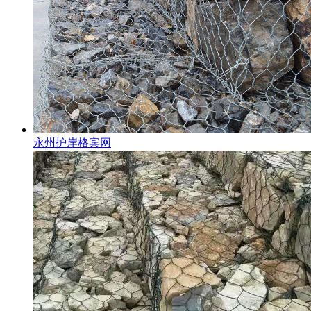
永州护岸格宾网