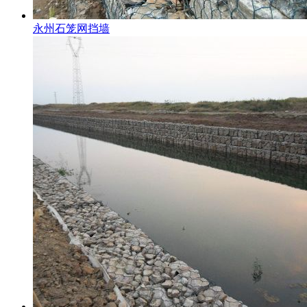
永州石笼网挡墙