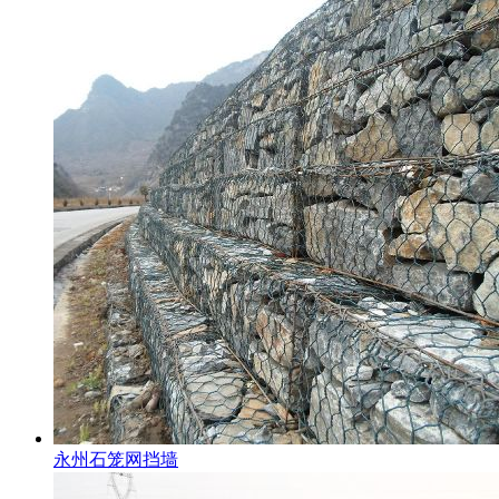
永州石笼网挡墙