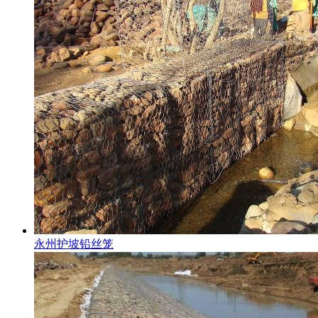
永州护坡铅丝笼