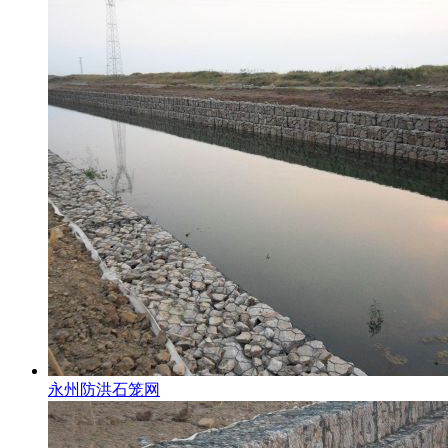
永州防洪石笼网