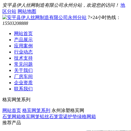
安平县伊人丝网制造有限公司永州分站，欢迎您的访问！
地
区分站
网站地图
7×24小时热线：
15503208888
网站首页
产品展示
应用案例
行业动态
技术支持
常见问题
关于我们
厂房车间
企业资质
联系我们
格宾网笼系列
网站首页
格宾网笼系列
永州涂塑格宾网
石笼网箱
格宾网笼
铅丝石笼
雷诺护垫
绿格网箱
推荐产品