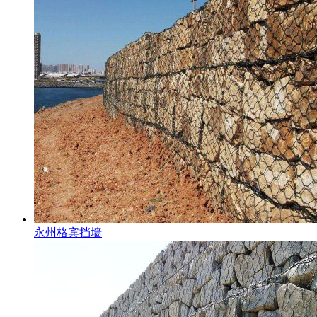
永州格宾挡墙