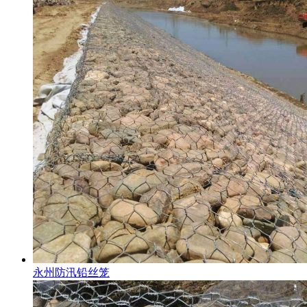
永州防汛铅丝笼