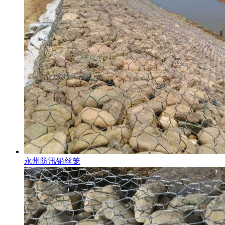
永州防汛铅丝笼