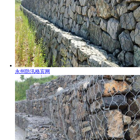
永州防汛格宾网