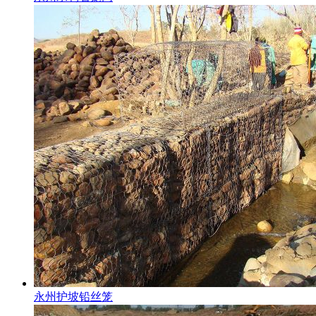
永州护坡铅丝笼