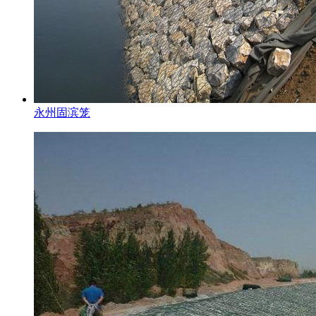
永州固滨笼