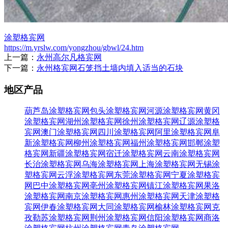
涂塑格宾网
https://m.yrslw.com/yongzhou/gbwl/24.htm
上一篇：
永州高尔凡格宾网
下一篇：
永州格宾网石笼挡土墙内填入适当的石块
地区产品
葫芦岛涂塑格宾网
包头涂塑格宾网
河源涂塑格宾网
黄冈
涂塑格宾网
湖州涂塑格宾网
徐州涂塑格宾网
辽源涂塑格
宾网
澳门涂塑格宾网
四川涂塑格宾网
阿里涂塑格宾网
阜
新涂塑格宾网
柳州涂塑格宾网
福州涂塑格宾网
邯郸涂塑
格宾网
新疆涂塑格宾网
宿迁涂塑格宾网
云南涂塑格宾网
长治涂塑格宾网
乌海涂塑格宾网
上海涂塑格宾网
无锡涂
塑格宾网
云浮涂塑格宾网
东莞涂塑格宾网
宁夏涂塑格宾
网
巴中涂塑格宾网
亳州涂塑格宾网
镇江涂塑格宾网
果洛
涂塑格宾网
南京涂塑格宾网
惠州涂塑格宾网
天津涂塑格
宾网
伊春涂塑格宾网
大同涂塑格宾网
榆林涂塑格宾网
克
孜勒苏涂塑格宾网
荆州涂塑格宾网
信阳涂塑格宾网
商洛