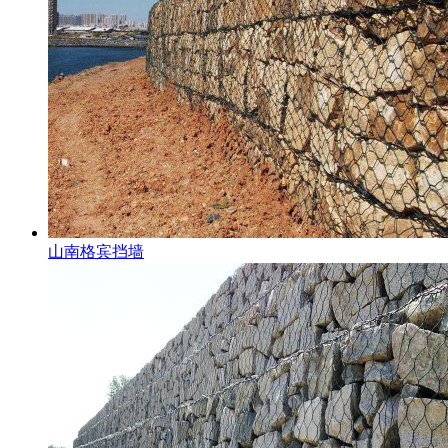
山南格宾挡墙