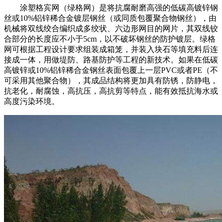
涂塑格宾网（绿格网）是将抗腐耐磨高强的低碳高镀锌钢
丝或10%铝锌稀合金镀层钢丝（或同质包覆聚合物钢丝），由
机械将双线绞合编织成多绞状、六边形网目的网片，其双线铰
合部分的长度应不小于5cm，以不破坏钢丝的防护镀层。绿格
网可根据工程设计要求组装成箱笼，并装入块石等填充料后连
接成一体，用做堤防、路基防护等工程的新技术。如果在低碳
高镀锌或10%铝锌稀合金钢丝表面包覆上一层PVC或者PE（不
可采用其他聚合物），其成品结构将更加具有防锈，防静电，
抗老化，耐腐蚀，高抗压，高抗剪等特点，能有效抵抗海水或
高度污染环境。