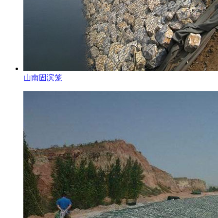
山南固滨笼