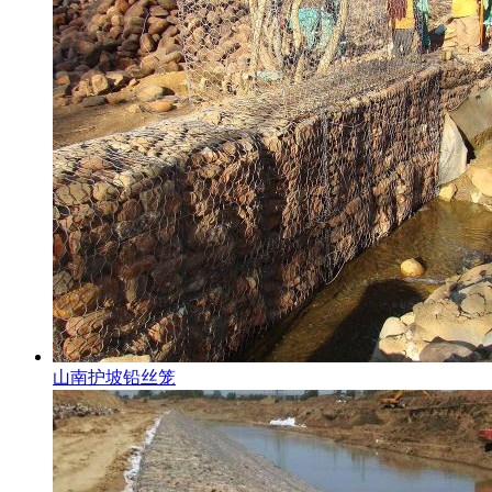
山南护坡铅丝笼