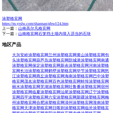
涂塑格宾网
https://m.yrslw.com/shannan/gbwl/24.htm
上一篇：
山南高尔凡格宾网
下一篇：
山南格宾网石笼挡土墙内填入适当的石块
地区产品
大兴安岭涂塑格宾网
兰州涂塑格宾网
黄山涂塑格宾网
包
头涂塑格宾网
葫芦岛涂塑格宾网
防城港涂塑格宾网
南通
涂塑格宾网
保定涂塑格宾网
新余涂塑格宾网
河南涂塑格
宾网
长治涂塑格宾网
鹤壁涂塑格宾网
毕节涂塑格宾网
怒
江涂塑格宾网
商丘涂塑格宾网
海南涂塑格宾网
巴中涂塑
格宾网
茂名涂塑格宾网
百色涂塑格宾网
蚌埠涂塑格宾网
丽水涂塑格宾网
芜湖涂塑格宾网
吐鲁番涂塑格宾网
宿州
涂塑格宾网
临夏涂塑格宾网
汕尾涂塑格宾网
辽宁涂塑格
宾网
四平涂塑格宾网
六安涂塑格宾网
新疆涂塑格宾网
梅
州涂塑格宾网
合肥涂塑格宾网
漳州涂塑格宾网
淮南涂塑
格宾网
天津涂塑格宾网
日喀则涂塑格宾网
临沧涂塑格宾