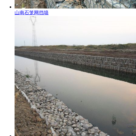
山南石笼网挡墙