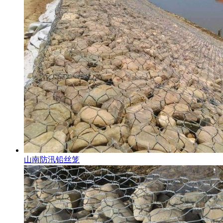
山南防汛铅丝笼