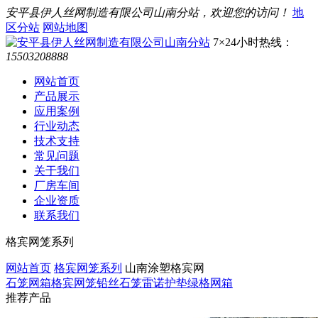
安平县伊人丝网制造有限公司山南分站，欢迎您的访问！
地
区分站
网站地图
7×24小时热线：
15503208888
网站首页
产品展示
应用案例
行业动态
技术支持
常见问题
关于我们
厂房车间
企业资质
联系我们
格宾网笼系列
网站首页
格宾网笼系列
山南涂塑格宾网
石笼网箱
格宾网笼
铅丝石笼
雷诺护垫
绿格网箱
推荐产品