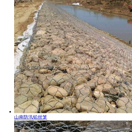
山南防汛铅丝笼