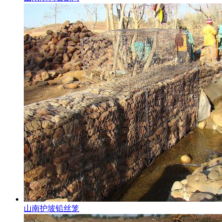
山南护坡铅丝笼