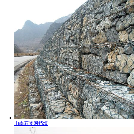
山南石笼网挡墙