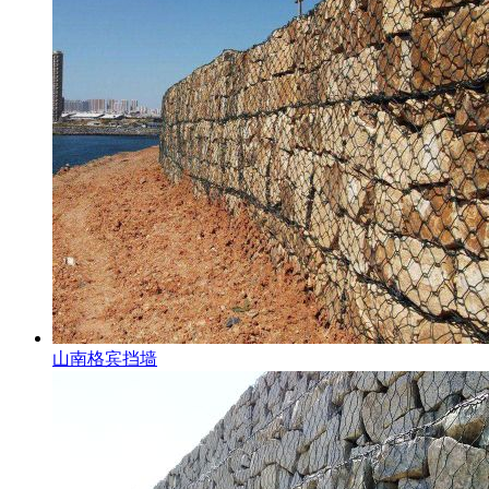
山南格宾挡墙