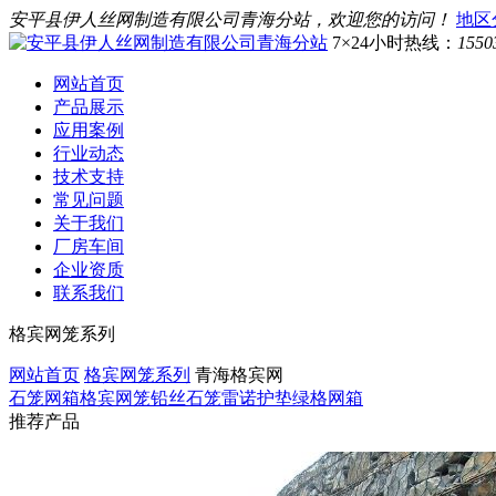
安平县伊人丝网制造有限公司青海分站，欢迎您的访问！
地区
7×24小时热线：
1550
网站首页
产品展示
应用案例
行业动态
技术支持
常见问题
关于我们
厂房车间
企业资质
联系我们
格宾网笼系列
网站首页
格宾网笼系列
青海格宾网
石笼网箱
格宾网笼
铅丝石笼
雷诺护垫
绿格网箱
推荐产品