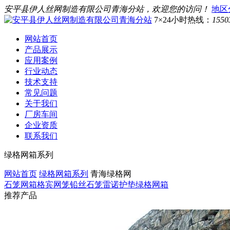
安平县伊人丝网制造有限公司青海分站，欢迎您的访问！
地区
7×24小时热线：
1550
网站首页
产品展示
应用案例
行业动态
技术支持
常见问题
关于我们
厂房车间
企业资质
联系我们
绿格网箱系列
网站首页
绿格网箱系列
青海绿格网
石笼网箱
格宾网笼
铅丝石笼
雷诺护垫
绿格网箱
推荐产品