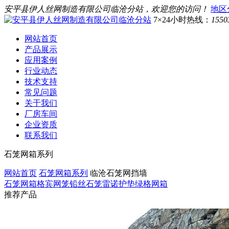
安平县伊人丝网制造有限公司临沧分站，欢迎您的访问！
地区
7×24小时热线：
1550
网站首页
产品展示
应用案例
行业动态
技术支持
常见问题
关于我们
厂房车间
企业资质
联系我们
石笼网箱系列
网站首页
石笼网箱系列
临沧石笼网挡墙
石笼网箱
格宾网笼
铅丝石笼
雷诺护垫
绿格网箱
推荐产品