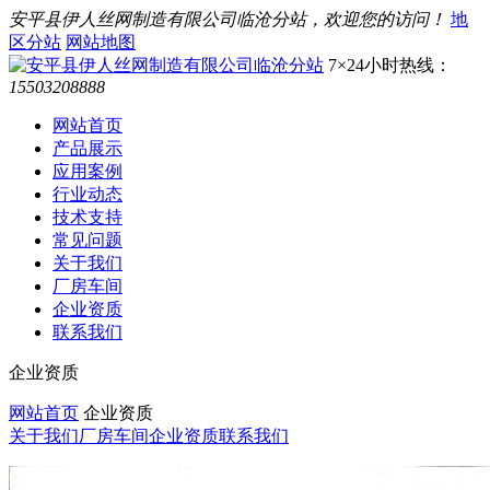
安平县伊人丝网制造有限公司临沧分站，欢迎您的访问！
地
区分站
网站地图
7×24小时热线：
15503208888
网站首页
产品展示
应用案例
行业动态
技术支持
常见问题
关于我们
厂房车间
企业资质
联系我们
企业资质
网站首页
企业资质
关于我们
厂房车间
企业资质
联系我们