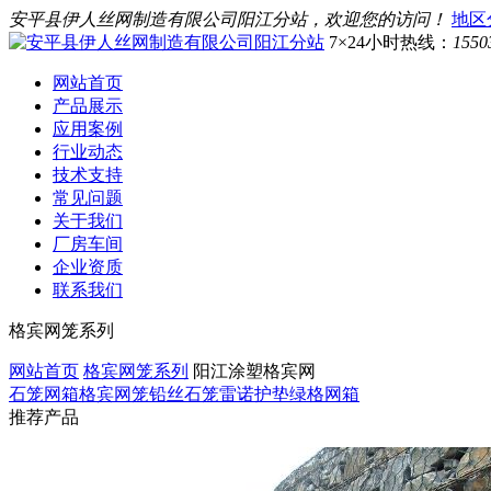
安平县伊人丝网制造有限公司阳江分站，欢迎您的访问！
地区
7×24小时热线：
1550
网站首页
产品展示
应用案例
行业动态
技术支持
常见问题
关于我们
厂房车间
企业资质
联系我们
格宾网笼系列
网站首页
格宾网笼系列
阳江涂塑格宾网
石笼网箱
格宾网笼
铅丝石笼
雷诺护垫
绿格网箱
推荐产品