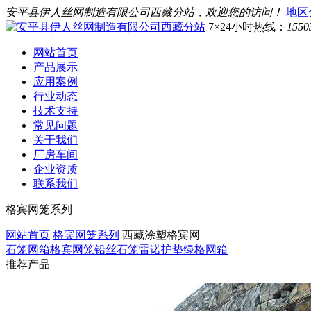
安平县伊人丝网制造有限公司西藏分站，欢迎您的访问！
地区
7×24小时热线：
1550
网站首页
产品展示
应用案例
行业动态
技术支持
常见问题
关于我们
厂房车间
企业资质
联系我们
格宾网笼系列
网站首页
格宾网笼系列
西藏涂塑格宾网
石笼网箱
格宾网笼
铅丝石笼
雷诺护垫
绿格网箱
推荐产品