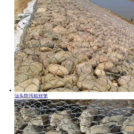
汕头防汛铅丝笼