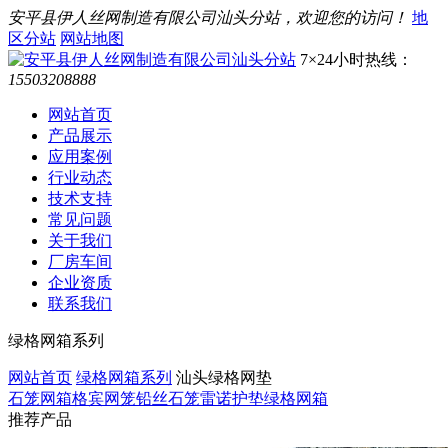
安平县伊人丝网制造有限公司汕头分站，欢迎您的访问！
地
区分站
网站地图
7×24小时热线：
15503208888
网站首页
产品展示
应用案例
行业动态
技术支持
常见问题
关于我们
厂房车间
企业资质
联系我们
绿格网箱系列
网站首页
绿格网箱系列
汕头绿格网垫
石笼网箱
格宾网笼
铅丝石笼
雷诺护垫
绿格网箱
推荐产品