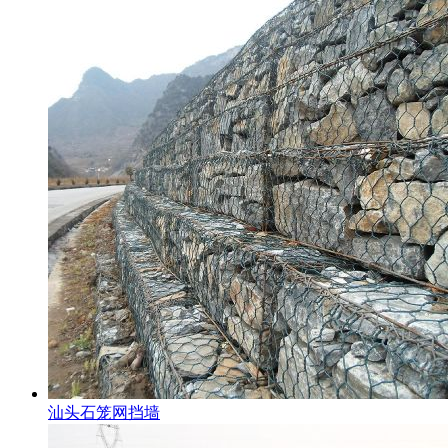
汕头石笼网挡墙