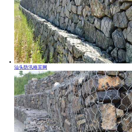
汕头防汛格宾网