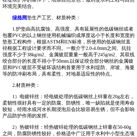
环境完美结合。
绿格网
垫生产工艺、材质种类：
1.护垫由高抗腐蚀、高强度、具有延展性的低碳钢丝或者
包覆PVC的以上钢丝使用机械编织成厚度远小于长度和宽度的
垫形工程构件，根据ASTM和EN标准，所使用的低碳钢丝直
径根据工程设计要求而不同。一般介于2.0-4.0mm之间、抗拉
强度不少于38kg/m2、金属镀层重量一般高于245g/m2、其双线
绞合部分的长度不得小于50mm.以保证绞合部分钢丝的金属镀
层和PVC镀层不受破坏该结构首要用于水利堤防、岸坡、海曼
等的防冲刷布局，具有柔性、对地基适应性的特点。
2.材质种类：
1）电镀锌丝：经电镀处理的低碳钢丝上锌量在20g左右，
柔韧性很好具有一定的防腐、防锈性，唯一缺陷就是使用寿命
较短，经雨水或河水长期浸泡后会比较容易生锈，但不会影响
产品防护作用的发挥。
2）热镀锌丝：经热镀锌处理的低碳钢丝上锌量在50-60g
之间，防腐防锈性较好，价格适中广泛用于水利中小型生态项