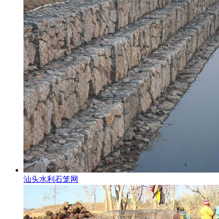
汕头水利石笼网