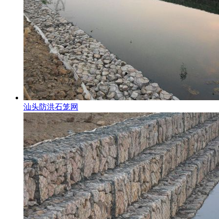
汕头防洪石笼网