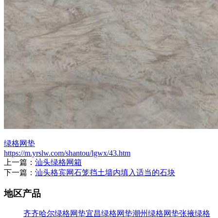
绿格网垫
https://m.yrslw.com/shantou/lgwx/43.htm
上一篇：
汕头绿格网箱
下一篇：
汕头格宾网石笼挡土墙内填入适当的石块
地区产品
齐齐哈尔绿格网垫
宜昌绿格网垫
潮州绿格网垫
张掖绿格