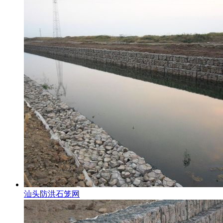
汕头防洪石笼网