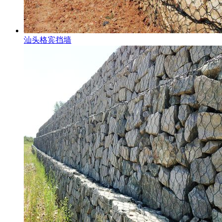
汕头格宾挡墙