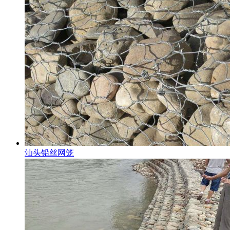
汕头铅丝网笼