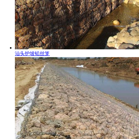
汕头护坡铅丝笼