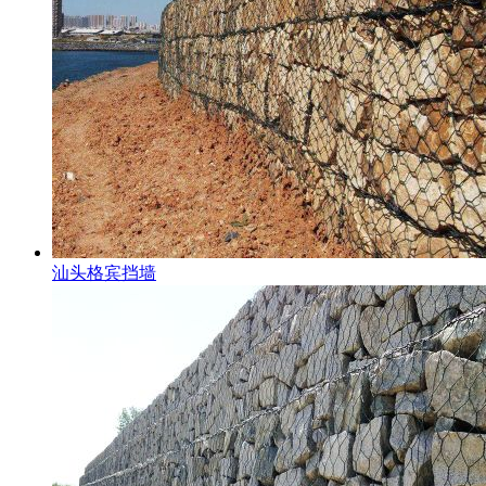
汕头格宾挡墙