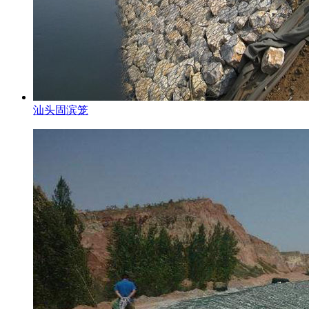
汕头固滨笼