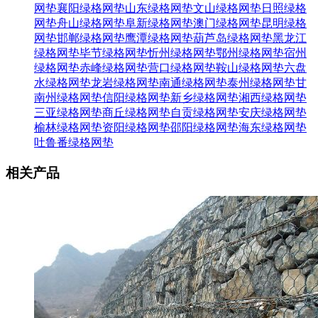
网垫
襄阳绿格网垫
山东绿格网垫
文山绿格网垫
日照绿格
网垫
舟山绿格网垫
阜新绿格网垫
澳门绿格网垫
昆明绿格
网垫
邯郸绿格网垫
鹰潭绿格网垫
葫芦岛绿格网垫
黑龙江
绿格网垫
毕节绿格网垫
忻州绿格网垫
鄂州绿格网垫
宿州
绿格网垫
赤峰绿格网垫
营口绿格网垫
鞍山绿格网垫
六盘
水绿格网垫
龙岩绿格网垫
南通绿格网垫
泰州绿格网垫
甘
南州绿格网垫
信阳绿格网垫
新乡绿格网垫
湘西绿格网垫
三亚绿格网垫
商丘绿格网垫
自贡绿格网垫
安庆绿格网垫
榆林绿格网垫
资阳绿格网垫
邵阳绿格网垫
海东绿格网垫
吐鲁番绿格网垫
相关产品