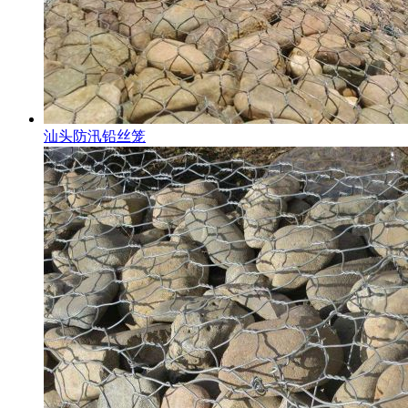
汕头防汛铅丝笼