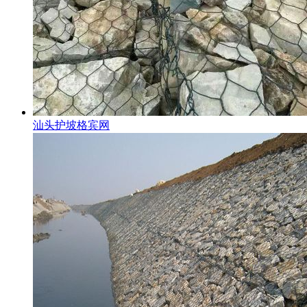
汕头护坡格宾网