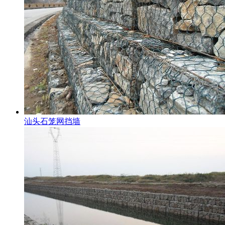
汕头石笼网挡墙