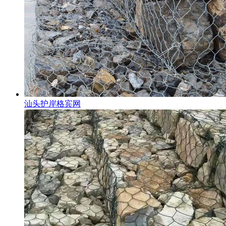
汕头护岸格宾网