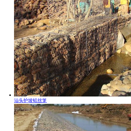
汕头护坡铅丝笼