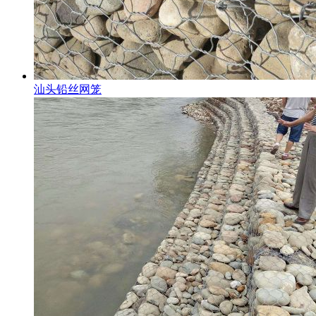
汕头铅丝网笼