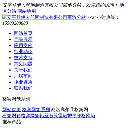
安平县伊人丝网制造有限公司商洛分站，欢迎您的访问！
地
区分站
网站地图
7×24小时热线：
15503208888
网站首页
产品展示
应用案例
行业动态
技术支持
常见问题
关于我们
厂房车间
企业资质
联系我们
格宾网笼系列
网站首页
格宾网笼系列
商洛高尔凡格宾网
石笼网箱
格宾网笼
铅丝石笼
雷诺护垫
绿格网箱
推荐产品