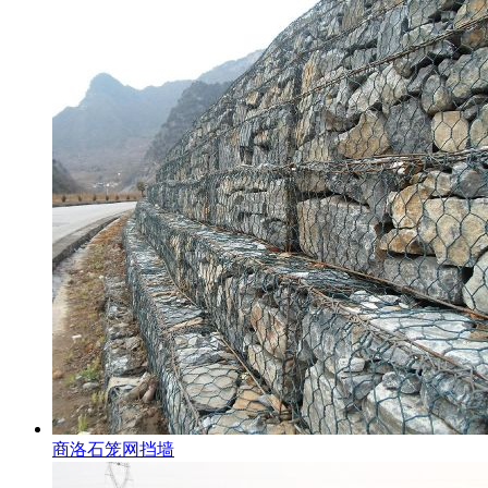
商洛石笼网挡墙