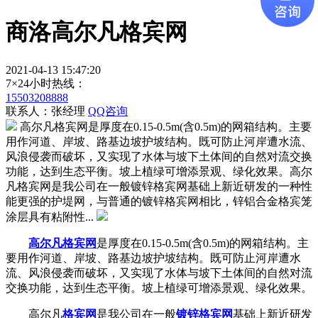
商洛高尔凡格宾网
2021-04-13 15:47:20
7×24小时热线：
15503208888
联系人：张经理
QQ咨询
高尔凡格宾网是厚度在0.15-0.5m(含0.5m)的网箱结构。主要
用作河道、岸坡、路基边坡护坡结构。既可防止河岸遭水流、
风浪侵袭而破坏，又实现了水体与坡下土体间的自然对流交换
功能，达到生态平衡。坡上植绿可增添景观、绿化效果。高尔
凡格宾网是我公司在一般镀锌格宾网基础上新近研发的一种性
能更强的护堤网，与普通的镀锌格宾网相比，锌铝合金格宾笼
涂层具有粘附性...
高尔凡格宾网
是厚度在0.15-0.5m(含0.5m)的网箱结构。主
要用作河道、岸坡、路基边坡护坡结构。既可防止河岸遭水
流、风浪侵袭而破坏，又实现了水体与坡下土体间的自然对流
交换功能，达到生态平衡。坡上植绿可增添景观、绿化效果。
高尔凡
格宾网
是我公司在一般
镀锌格宾网
基础上新近研发