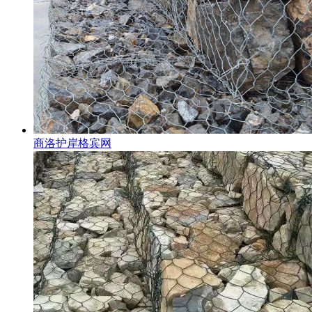
商洛护岸格宾网