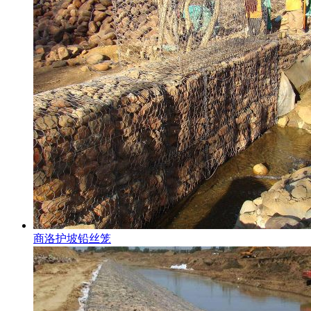
商洛护坡铅丝笼