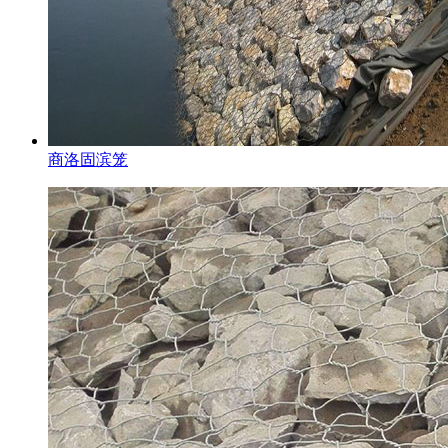
商洛固滨笼