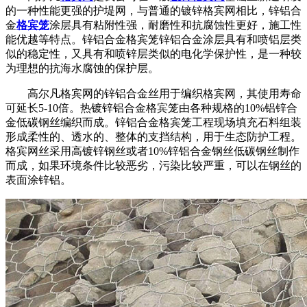
的一种性能更强的护堤网，与普通的镀锌格宾网相比，锌铝合
金
格宾笼
涂层具有粘附性强，耐磨性和抗腐蚀性更好，施工性
能优越等特点。锌铝合金格宾笼锌铝合金涂层具有和喷铝层类
似的稳定性，又具有和喷锌层类似的电化学保护性，是一种较
为理想的抗海水腐蚀的保护层。
高尔凡格宾网的锌铝合金丝用于编织格宾网，其使用寿命
可延长5-10倍。热镀锌铝合金格宾笼由各种规格的10%铝锌合
金低碳钢丝编织而成。锌铝合金格宾笼工程现场填充石料组装
形成柔性的、透水的、整体的支挡结构，用于生态防护工程。
格宾网丝采用高镀锌钢丝或者10%锌铝合金钢丝低碳钢丝制作
而成，如果环境条件比较恶劣，污染比较严重，可以在钢丝的
表面涂锌铝。