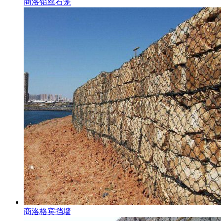
商洛铅丝石笼
商洛格宾挡墙