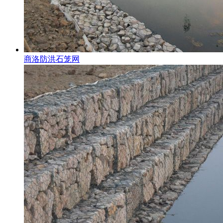
商洛防洪石笼网