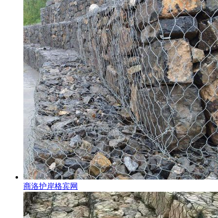
商洛护岸格宾网