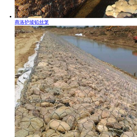
商洛护坡铅丝笼