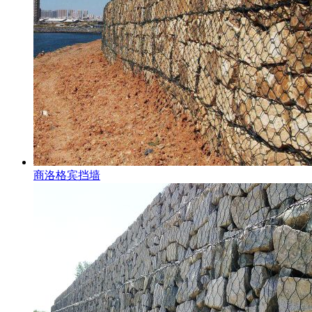
商洛格宾挡墙