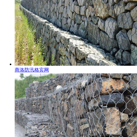
商洛防汛格宾网