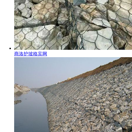
商洛护坡格宾网