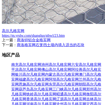
高尔凡格宾网
https://m.yrslw.com/shangluo/gbwl/23.htm
上一篇：
商洛锌铝合金格宾网
下一篇：
商洛格宾网石笼挡土墙内填入适当的石块
地区产品
南充高尔凡格宾网
池州高尔凡格宾网
六安高尔凡格宾网
平凉高尔凡格宾网
佛山高尔凡格宾网
阿拉善高尔凡格宾
网
银川高尔凡格宾网
内蒙古高尔凡格宾网
澳门高尔凡格
宾网
福建高尔凡格宾网
阿坝高尔凡格宾网
兰州高尔凡格
宾网
恩施高尔凡格宾网
东莞高尔凡格宾网
朝阳高尔凡格
宾网
葫芦岛高尔凡格宾网
三门峡高尔凡格宾网
郑州高尔
凡格宾网
铁岭高尔凡格宾网
昭通高尔凡格宾网
衡阳高尔
凡格宾网
香港高尔凡格宾网
辽源高尔凡格宾网
吉林高尔
凡格宾网
河南高尔凡格宾网
沧州高尔凡格宾网
定西高尔