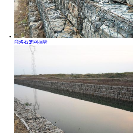
商洛石笼网挡墙