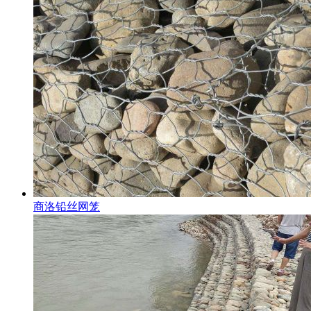
商洛铅丝网笼