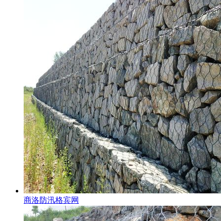
商洛防汛格宾网