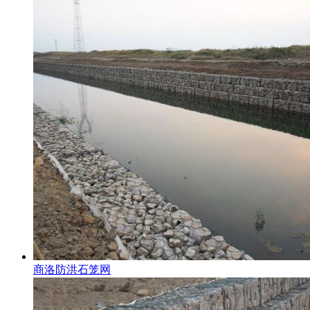
商洛防洪石笼网