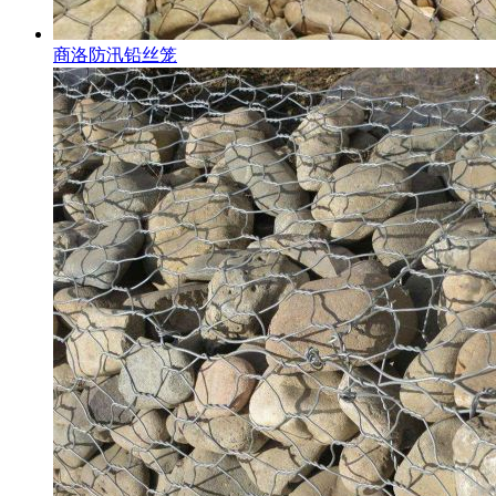
商洛防汛铅丝笼