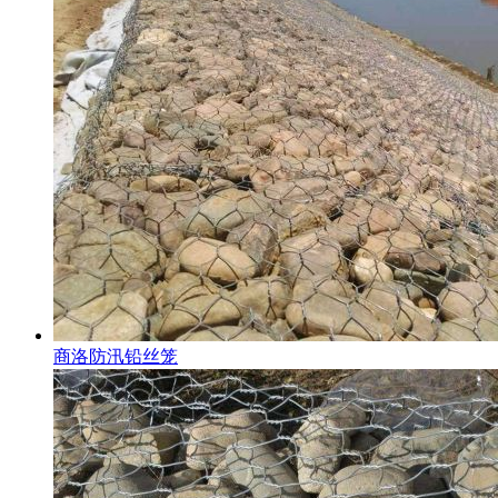
商洛防汛铅丝笼