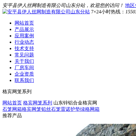
安平县伊人丝网制造有限公司山东分站，欢迎您的访问！
地区
7×24小时热线：
1550
网站首页
产品展示
应用案例
行业动态
技术支持
常见问题
关于我们
厂房车间
企业资质
联系我们
格宾网笼系列
网站首页
格宾网笼系列
山东锌铝合金格宾网
石笼网箱
格宾网笼
铅丝石笼
雷诺护垫
绿格网箱
推荐产品