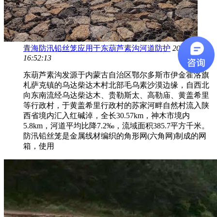
青海防汛铅丝笼应用于东葫芦素沟河道防护
2021-04-14
16:52:13
东葫芦素沟发源于内蒙古自治区鄂尔多斯市伊金霍洛旗
札萨克镇的乌达柴达木村北部毛乌素沙漠边缘，自西北
向东南流经乌达柴达木、贵勒斯太、高勒庙、黄盖希里
等行政村，于黄盖希里行政村的苏家河畔自然村流入陕
西省境内汇入红碱淖，全长30.57km，神木市境内
5.8km，河道平均比降7.2‰，流域面积385.7平方千米。
防汛铅丝笼是金属线材编织的角形网(六角网)制成的网
箱，使用