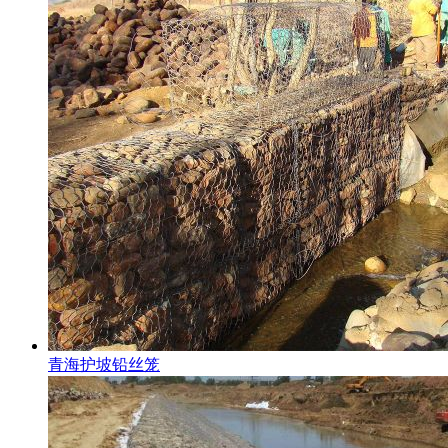
青海护坡铅丝笼