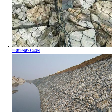
青海护坡格宾网