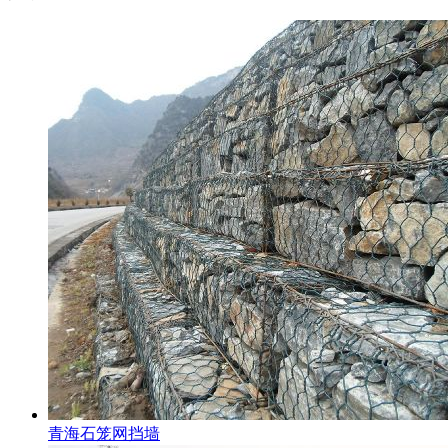
青海石笼网挡墙