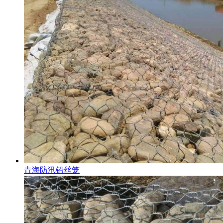
青海防汛铅丝笼