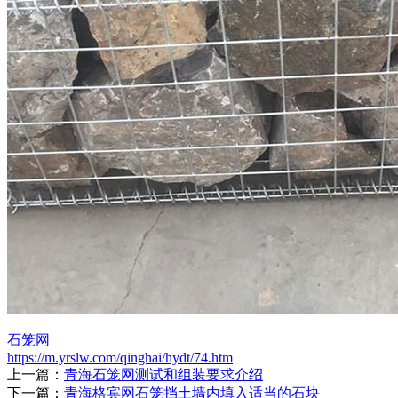
石笼网
https://m.yrslw.com/qinghai/hydt/74.htm
上一篇：
青海石笼网测试和组装要求介绍
下一篇：
青海格宾网石笼挡土墙内填入适当的石块