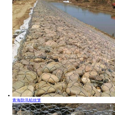
青海防汛铅丝笼