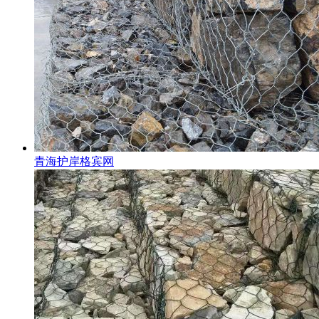
青海护岸格宾网