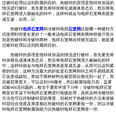
过镀锌处理以达到防腐的目的。热镀锌的原理是指锌块加温的
情况进行镀锌，首先要先将锌块熔化成液体形态后，然后将电
焊石笼网浸入被融化的锌中，这样锌就会与电焊石笼网表面形
成互渗，从而...
热镀锌
电焊石笼网
和冷镀锌电焊
石笼网
比较哪一种镀锌方
式使用时间更长更好？一般来说电焊石笼网有两种焊接汗死分
别是热镀锌和冷镀锌两种，电焊石笼网在焊接完成后，都是通
过镀锌处理以达到防腐的目的。
热镀锌的原理是指锌块加温的情况进行镀锌，首先要先将
锌块熔化成液体形态后，然后将电焊石笼网浸入被融化的锌
中，这样锌就会与电焊石笼网表面形成互渗，从而可以达到紧
密的结合，这种方法最大的好处是石笼网和锌之间不易残留其
它杂质或缺陷，类似于两种材料在镀层部位熔化到一起了，而
且镀层厚度大，可以达到100微米，所以耐腐蚀能力高，盐雾
试验96h没问题的，相当于通常环境下10年；冷镀锌电焊石笼
网是在常温下对电焊石笼网进行电镀处理，虽然这种冷镀锌的
方法也可以控制镀锌层的厚度，但相对于热镀锌的方法来讲镀
锌层结合强度及厚度都比热镀锌的石笼网要低一些，所以冷镀
锌电焊石笼网耐腐蚀能力比热镀锌电焊石笼网差一些。