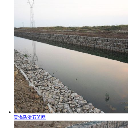
青海防洪石笼网