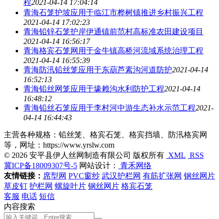
程
2021-04-14 17:04:14
青海石笼护坡应用于临江市桦树镇推进乡村振兴工程
2021-04-14 17:02:23
青海铅锌石笼护岸伊通镇前范村高标准农田建设项目
2021-04-14 16:56:17
青海格宾石笼网用于金牛镇高桥河流域系统治理工程
2021-04-14 16:55:39
青海防汛铅丝笼应用于东葫芦素沟河道防护
2021-04-14
16:52:13
青海铅丝网笼应用于壕赖沟水利防护工程
2021-04-14
16:48:12
青海铅丝石笼应用于李村河中游生态补水示范工程
2021-
04-14 16:44:43
主营各种规格：铅丝笼、格宾石笼、格宾挡墙、防汛格宾网
等，网址：https://www.yrslw.com
© 2026 安平县伊人丝网制造有限公司 版权所有
XML
RSS
冀ICP备18009307号-5
网站设计：
青禾网络
友情链接：
席型网
PVC窗纱
武汉护栏网
有筋扩张网
钢丝网片
草皮钉
护栏网
螺旋叶片
钢丝网片
格宾石笼
客服
电话
短信
内容搜索