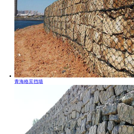
青海格宾挡墙