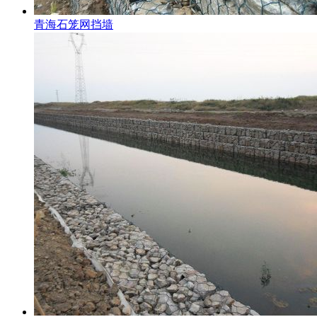
青海石笼网挡墙