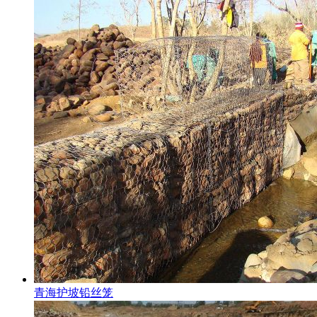
青海护坡铅丝笼