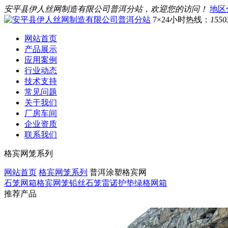
安平县伊人丝网制造有限公司普洱分站，欢迎您的访问！
地区
7×24小时热线：
1550
网站首页
产品展示
应用案例
行业动态
技术支持
常见问题
关于我们
厂房车间
企业资质
联系我们
格宾网笼系列
网站首页
格宾网笼系列
普洱涂塑格宾网
石笼网箱
格宾网笼
铅丝石笼
雷诺护垫
绿格网箱
推荐产品