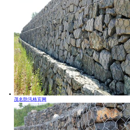
茂名防汛格宾网