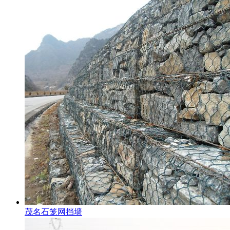
茂名石笼网挡墙