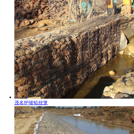
茂名护坡铅丝笼