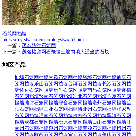
石笼网挡墙
https://m.yrslw.com/maoming/slwx/55.htm
上一篇：
茂名防洪石笼网
下一篇：
茂名格宾网石笼挡土墙内填入适当的石块
地区产品
蚌埠石笼网挡墙
甘肃石笼网挡墙
塔城石笼网挡墙
迪庆石
笼网挡墙
乐山石笼网挡墙
普洱石笼网挡墙
长沙石笼网挡
墙
怀化石笼网挡墙
焦作石笼网挡墙
南昌石笼网挡墙
常德
石笼网挡墙
黔南石笼网挡墙
淮北石笼网挡墙
临夏石笼网
挡墙
潍坊石笼网挡墙
邢台石笼网挡墙
亳州石笼网挡墙
岳
阳石笼网挡墙
三亚石笼网挡墙
海北州石笼网挡墙
张家界
石笼网挡墙
渭南石笼网挡墙
哈密石笼网挡墙
黑河石笼网
挡墙
成都石笼网挡墙
松原石笼网挡墙
白山石笼网挡墙
甘
南州石笼网挡墙
泉州石笼网挡墙
宝鸡石笼网挡墙
忻州石
笼网挡墙
陕西石笼网挡墙
宜春石笼网挡墙
肇庆石笼网挡