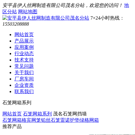
安平县伊人丝网制造有限公司茂名分站，欢迎您的访问！
地
区分站
网站地图
7×24小时热线：
15503208888
网站首页
产品展示
应用案例
行业动态
技术支持
常见问题
关于我们
厂房车间
企业资质
联系我们
石笼网箱系列
网站首页
石笼网箱系列
茂名石笼网挡墙
石笼网箱
格宾网笼
铅丝石笼
雷诺护垫
绿格网箱
推荐产品