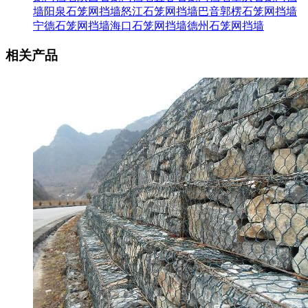
墙
阳泉石笼网挡墙
怒江石笼网挡墙
巴音郭楞石笼网挡墙
宁德石笼网挡墙
海口石笼网挡墙
德州石笼网挡墙
相关产品