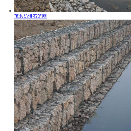
茂名防洪石笼网