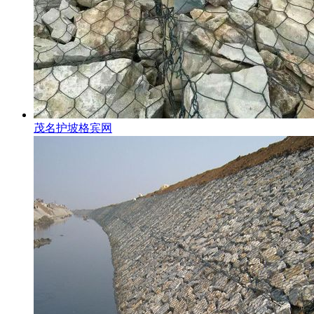
茂名护坡格宾网