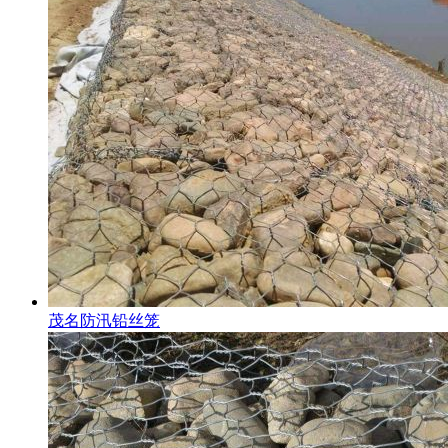
茂名防汛铅丝笼