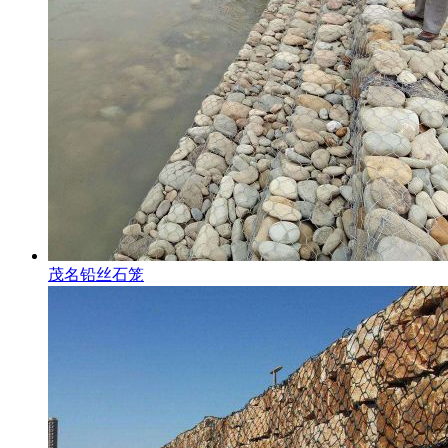
茂名铅丝石笼