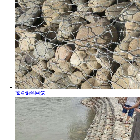
茂名铅丝网笼