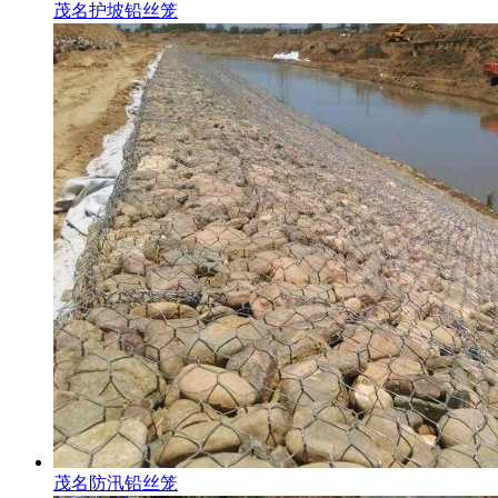
茂名护坡铅丝笼
茂名防汛铅丝笼