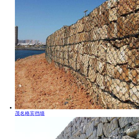
茂名格宾挡墙