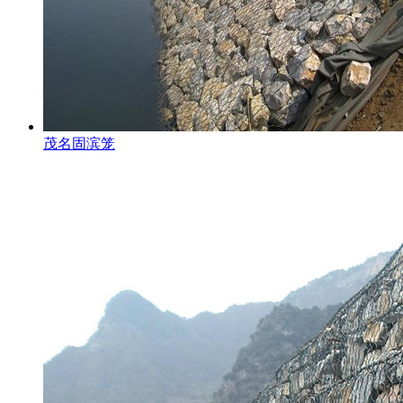
茂名固滨笼