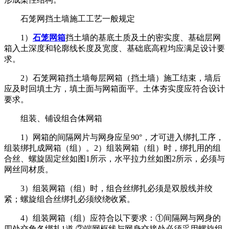
石笼网挡土墙施工工艺一般规定
1）
石笼网箱
挡土墙的基底土质及土的密实度、基础层网
箱入土深度和轮廓线长度及宽度、基础底高程均应满足设计要
求。
2）石笼网箱挡土墙每层网箱（挡土墙）施工结束，墙后
应及时回填土方，填土面与网箱面平。土体夯实度应符合设计
要求。
组装、铺设组合体网箱
1）网箱的间隔网片与网身应呈90°，才可进入绑扎工序，
组装绑扎成网箱（组）。2）组装网箱（组）时，绑扎用的组
合丝、螺旋固定丝如图1所示，水平拉力丝如图2所示，必须与
网丝同材质。
3）组装网箱（组）时，组合丝绑扎必须是双股线并绞
紧；螺旋组合丝绑扎必须绞绕收紧。
4）组装网箱（组）应符合以下要求：①间隔网与网身的
四处交角各绑扎1道.②端网框线与网身交接处必须采用螺旋组