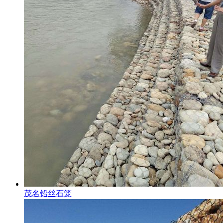
茂名铅丝石笼