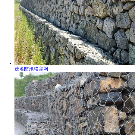
茂名防汛格宾网