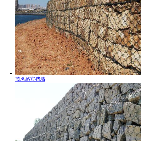
茂名格宾挡墙