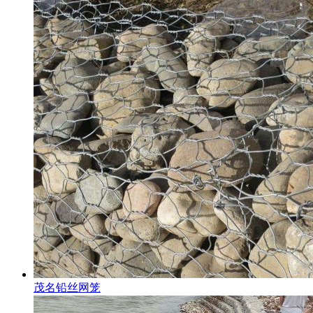
茂名铅丝网笼