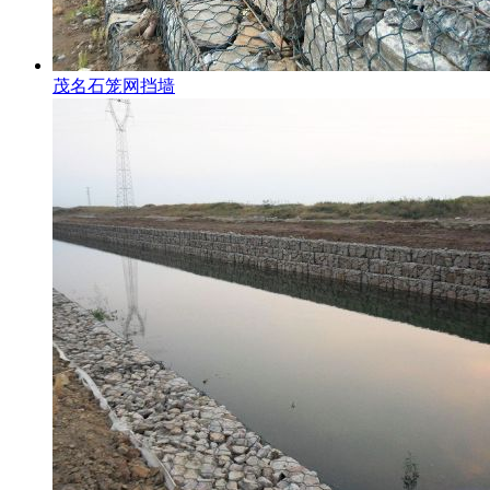
茂名石笼网挡墙