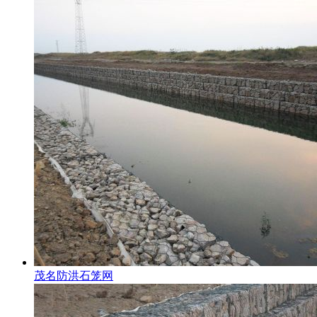
茂名防洪石笼网