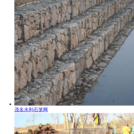
茂名水利石笼网