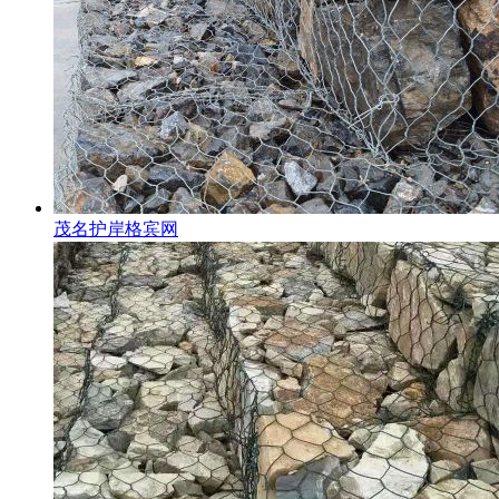
茂名护岸格宾网