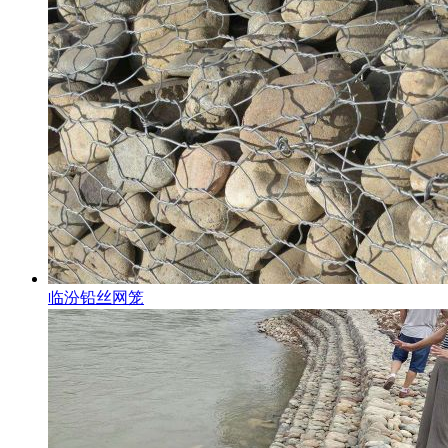
临汾铅丝网笼