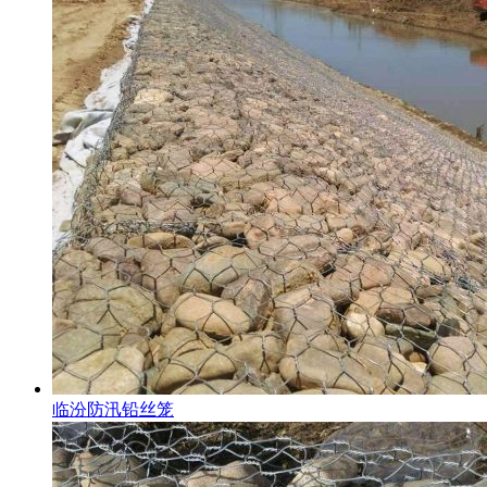
临汾防汛铅丝笼