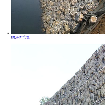
临汾固滨笼