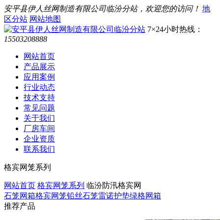
安平县伊人丝网制造有限公司临汾分站，欢迎您的访问！
地
区分站
网站地图
7×24小时热线：
15503208888
网站首页
产品展示
应用案例
行业动态
技术支持
常见问题
关于我们
厂房车间
企业资质
联系我们
格宾网笼系列
网站首页
格宾网笼系列
临汾防汛格宾网
石笼网箱
格宾网笼
铅丝石笼
雷诺护垫
绿格网箱
推荐产品