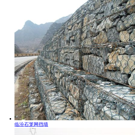
临汾石笼网挡墙