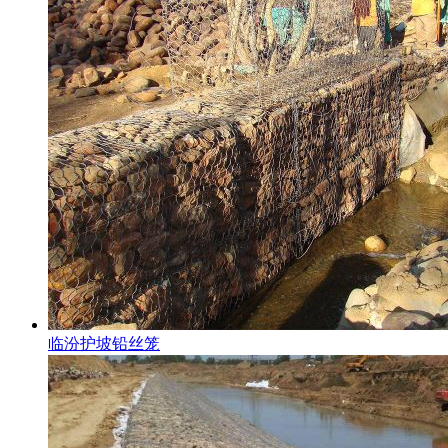
临汾护坡铅丝笼