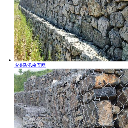
临汾防汛格宾网