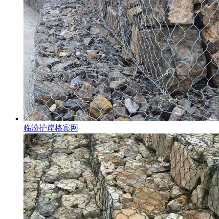
临汾护岸格宾网