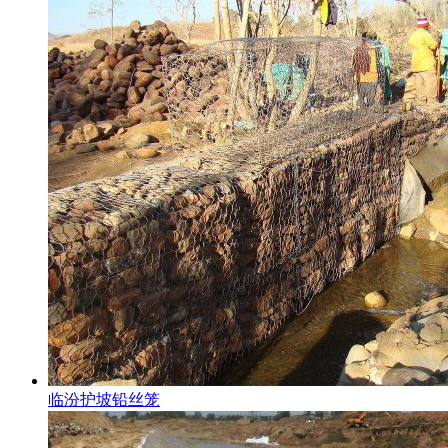
临汾护坡铅丝笼