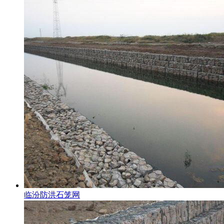
临汾防洪石笼网