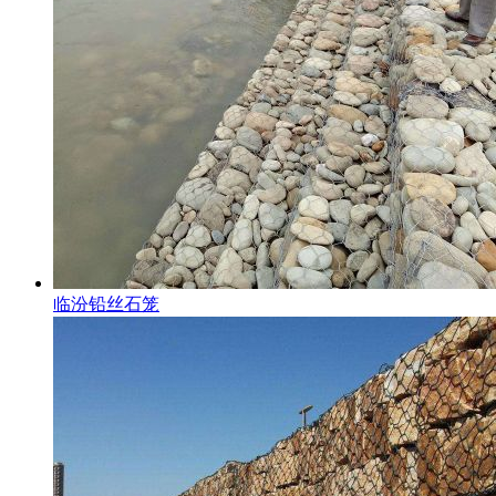
临汾铅丝石笼