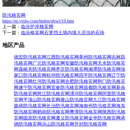
防汛格宾网
https://m.yrslw.com/linfen/gbwl/19.htm
上一篇：
临汾护岸格宾网
下一篇：
临汾格宾网石笼挡土墙内填入适当的石块
地区产品
德宏防汛格宾网
江西防汛格宾网
亳州防汛格宾网
吉林防
汛格宾网
广元防汛格宾网
安徽防汛格宾网
天水防汛格宾
网
嘉峪关防汛格宾网
枣庄防汛格宾网
湘潭防汛格宾网
张
家口防汛格宾网
杭州防汛格宾网
四平防汛格宾网
辽宁防
汛格宾网
红河防汛格宾网
合肥防汛格宾网
荆门防汛格宾
网
遂宁防汛格宾网
宜春防汛格宾网
昌都防汛格宾网
新余
防汛格宾网
怒江防汛格宾网
漯河防汛格宾网
阿里防汛格
宾网
平顶山防汛格宾网
唐山防汛格宾网
九江防汛格宾网
曲靖防汛格宾网
长治防汛格宾网
海南州防汛格宾网
海东
防汛格宾网
鹤岗防汛格宾网
鹰潭防汛格宾网
陕西防汛格
宾网
固原防汛格宾网
遵义防汛格宾网
金华防汛格宾网
承
德防汛格宾网
乐山防汛格宾网
开封防汛格宾网