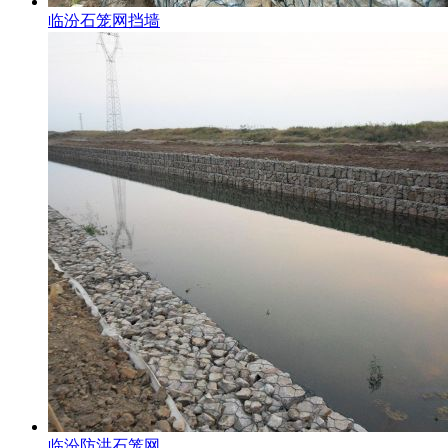
临汾石笼网挡墙
临汾防洪石笼网