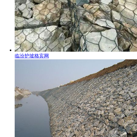
临汾护坡格宾网