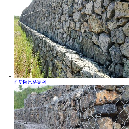
临汾防汛格宾网