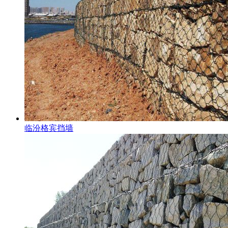
临汾格宾挡墙