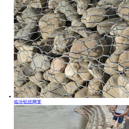
临汾铅丝网笼