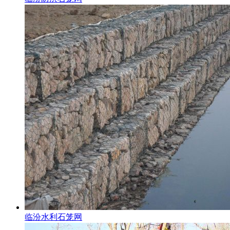
临汾水利石笼网