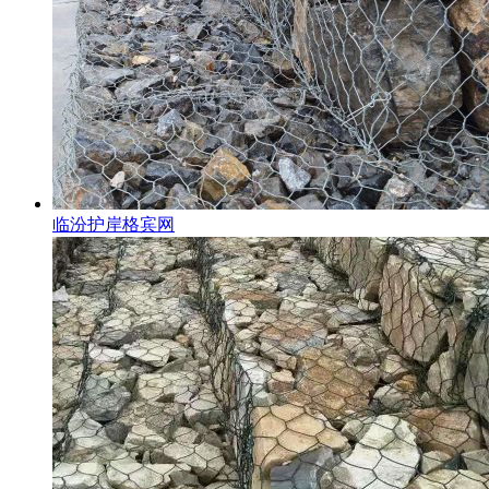
临汾护岸格宾网