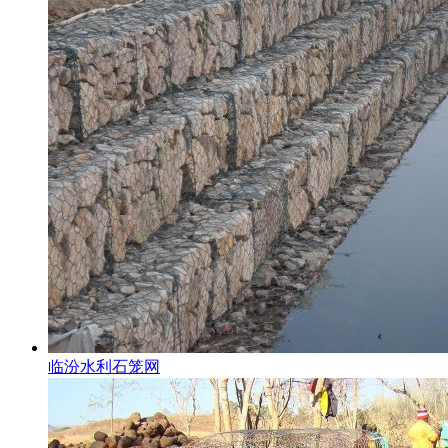
临汾水利石笼网