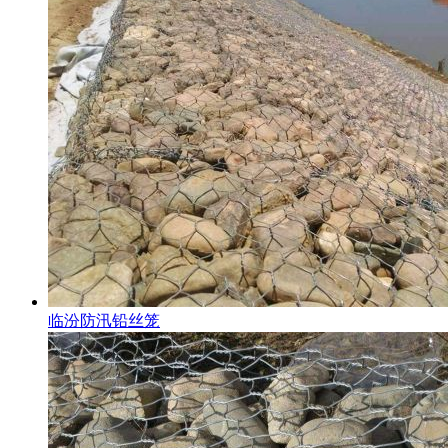
临汾防汛铅丝笼