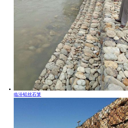
临汾铅丝石笼