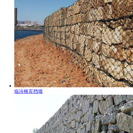
临汾格宾挡墙