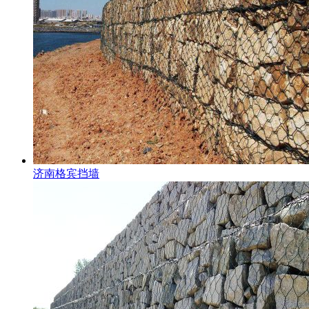
济南格宾挡墙