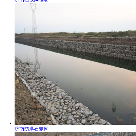
济南防洪石笼网