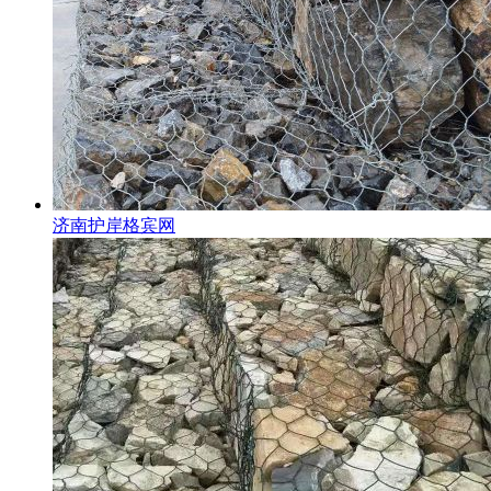
济南护岸格宾网