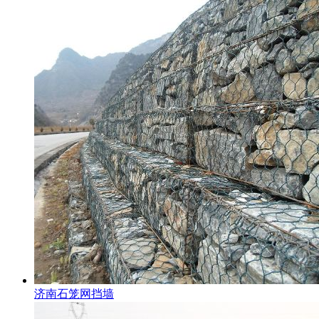
济南石笼网挡墙