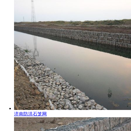
济南防洪石笼网