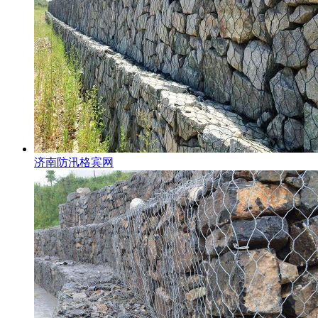
济南防汛格宾网