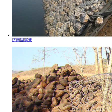
济南固滨笼