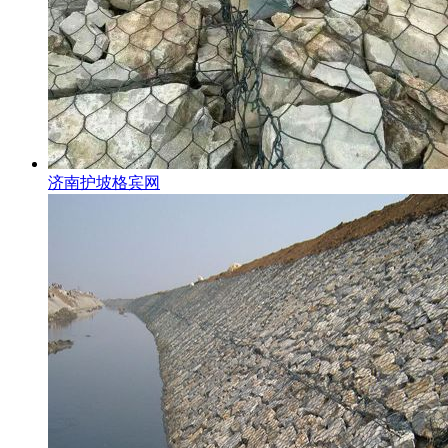
济南护坡格宾网