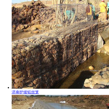
济南护坡铅丝笼