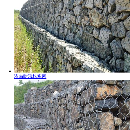
济南防汛格宾网