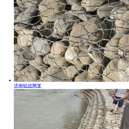
济南铅丝网笼