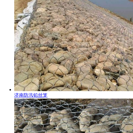
济南防汛铅丝笼