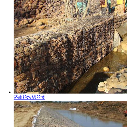
济南护坡铅丝笼