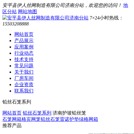
安平县伊人丝网制造有限公司济南分站，欢迎您的访问！
地
区分站
网站地图
7×24小时热线：
15503208888
网站首页
产品展示
应用案例
行业动态
技术支持
常见问题
关于我们
厂房车间
企业资质
联系我们
铅丝石笼系列
网站首页
铅丝石笼系列
济南护坡铅丝笼
石笼网箱
格宾网笼
铅丝石笼
雷诺护垫
绿格网箱
推荐产品