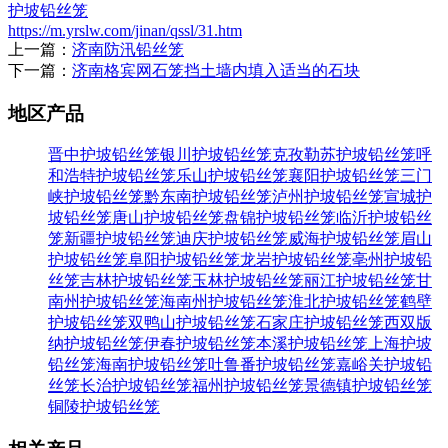
护坡铅丝笼
https://m.yrslw.com/jinan/qssl/31.htm
上一篇：
济南防汛铅丝笼
下一篇：
济南格宾网石笼挡土墙内填入适当的石块
地区产品
晋中护坡铅丝笼
银川护坡铅丝笼
克孜勒苏护坡铅丝笼
呼
和浩特护坡铅丝笼
乐山护坡铅丝笼
襄阳护坡铅丝笼
三门
峡护坡铅丝笼
黔东南护坡铅丝笼
泸州护坡铅丝笼
宣城护
坡铅丝笼
唐山护坡铅丝笼
盘锦护坡铅丝笼
临沂护坡铅丝
笼
新疆护坡铅丝笼
迪庆护坡铅丝笼
威海护坡铅丝笼
眉山
护坡铅丝笼
阜阳护坡铅丝笼
龙岩护坡铅丝笼
亳州护坡铅
丝笼
吉林护坡铅丝笼
玉林护坡铅丝笼
丽江护坡铅丝笼
甘
南州护坡铅丝笼
海南州护坡铅丝笼
淮北护坡铅丝笼
鹤壁
护坡铅丝笼
双鸭山护坡铅丝笼
石家庄护坡铅丝笼
西双版
纳护坡铅丝笼
伊春护坡铅丝笼
本溪护坡铅丝笼
上海护坡
铅丝笼
海南护坡铅丝笼
吐鲁番护坡铅丝笼
嘉峪关护坡铅
丝笼
长治护坡铅丝笼
福州护坡铅丝笼
景德镇护坡铅丝笼
铜陵护坡铅丝笼