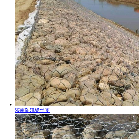
济南防汛铅丝笼