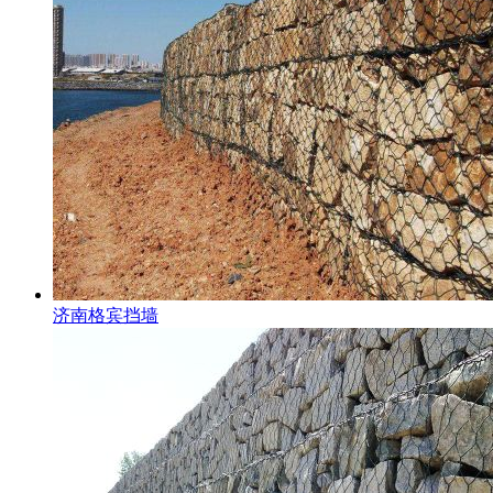
济南格宾挡墙