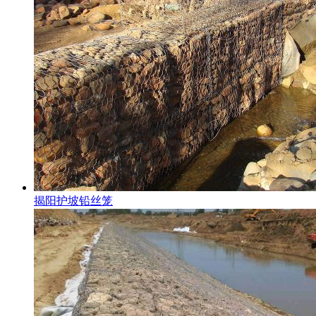
揭阳护坡铅丝笼