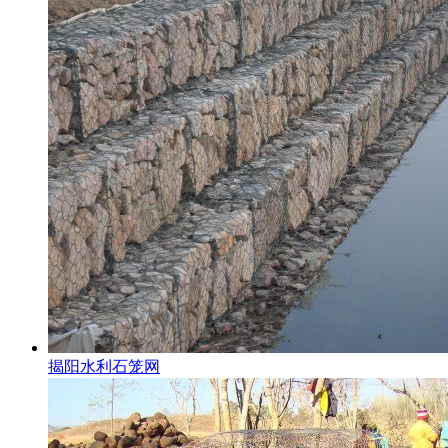
揭阳水利石笼网