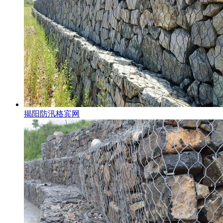
揭阳防汛格宾网