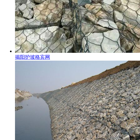
揭阳护坡格宾网