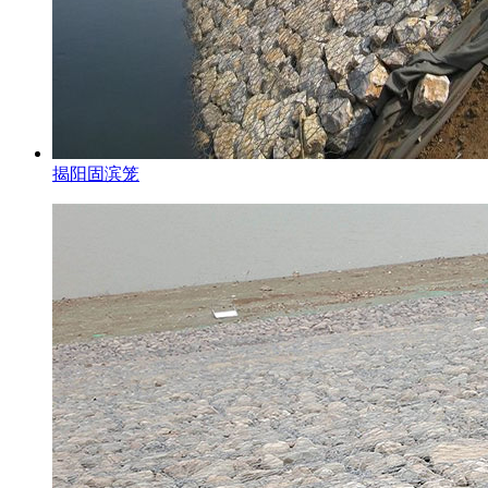
揭阳固滨笼