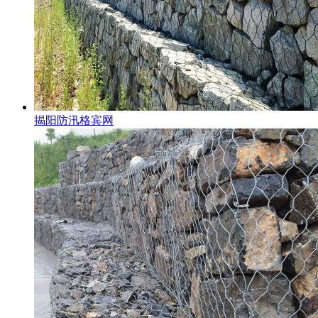
揭阳防汛格宾网