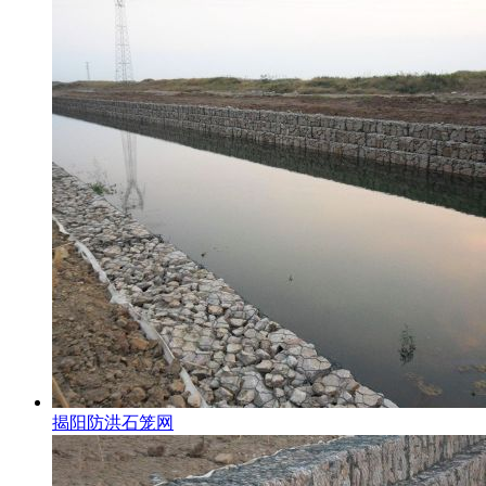
揭阳防洪石笼网