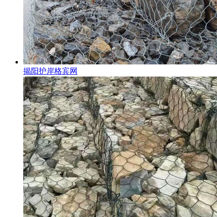
揭阳护岸格宾网