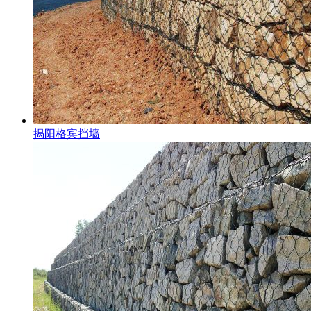
揭阳格宾挡墙