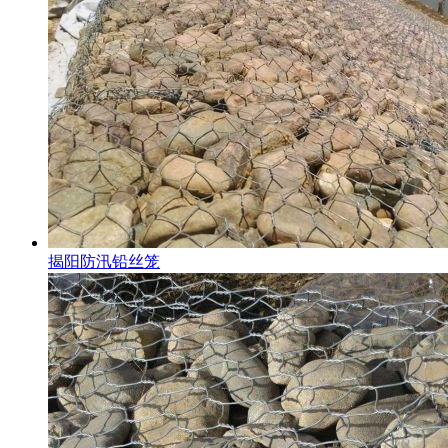
揭阳防汛铅丝笼