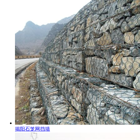
揭阳石笼网挡墙