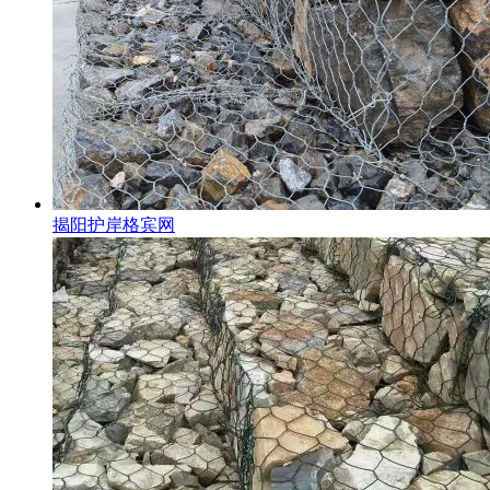
揭阳护岸格宾网