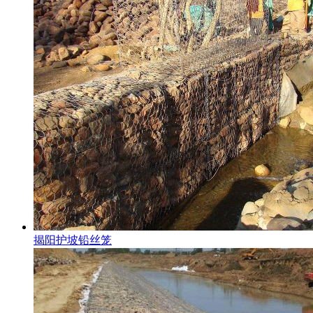
揭阳护坡铅丝笼