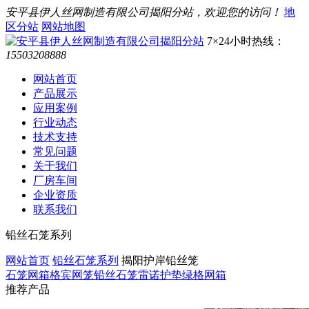
安平县伊人丝网制造有限公司揭阳分站，欢迎您的访问！
地
区分站
网站地图
7×24小时热线：
15503208888
网站首页
产品展示
应用案例
行业动态
技术支持
常见问题
关于我们
厂房车间
企业资质
联系我们
铅丝石笼系列
网站首页
铅丝石笼系列
揭阳护岸铅丝笼
石笼网箱
格宾网笼
铅丝石笼
雷诺护垫
绿格网箱
推荐产品