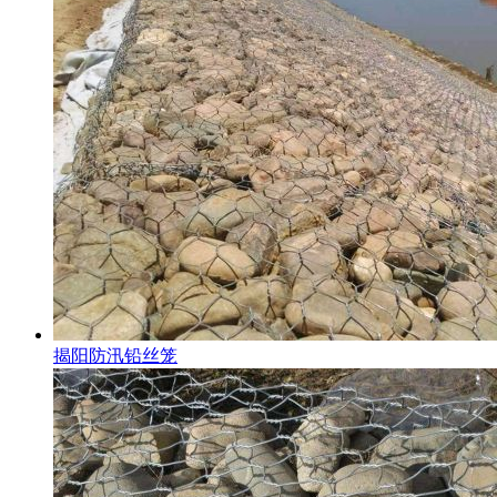
揭阳防汛铅丝笼