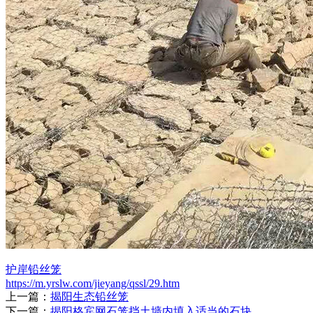
护岸铅丝笼
https://m.yrslw.com/jieyang/qssl/29.htm
上一篇：
揭阳生态铅丝笼
下一篇：
揭阳格宾网石笼挡土墙内填入适当的石块