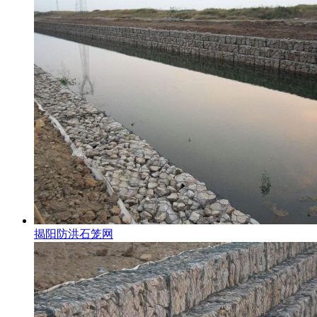
揭阳防洪石笼网