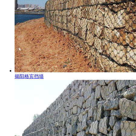
揭阳格宾挡墙