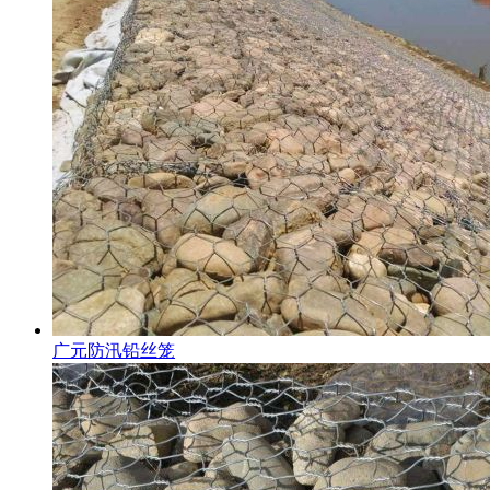
广元防汛铅丝笼