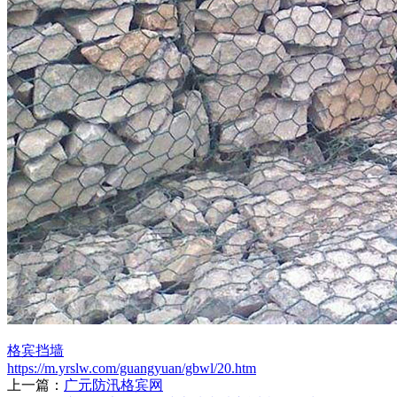
格宾挡墙
https://m.yrslw.com/guangyuan/gbwl/20.htm
上一篇：
广元防汛格宾网