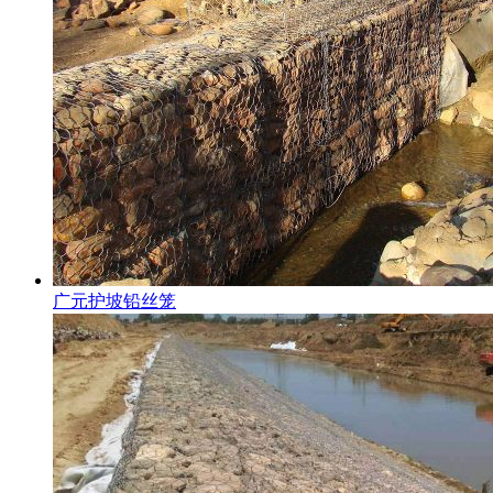
广元护坡铅丝笼