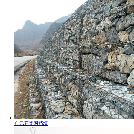
广元石笼网挡墙