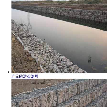
广元防洪石笼网