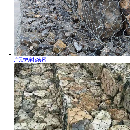
广元护岸格宾网