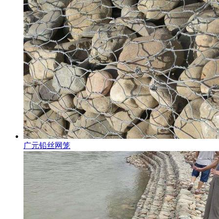
广元铅丝网笼