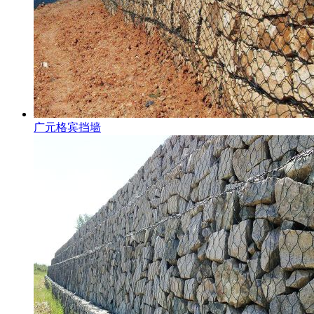
广元格宾挡墙