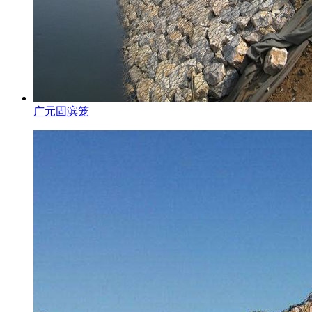
广元固滨笼