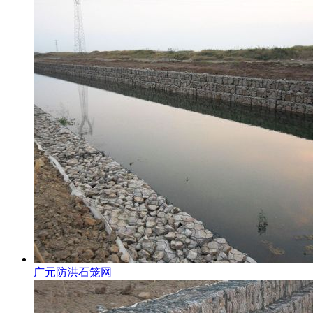
广元防洪石笼网