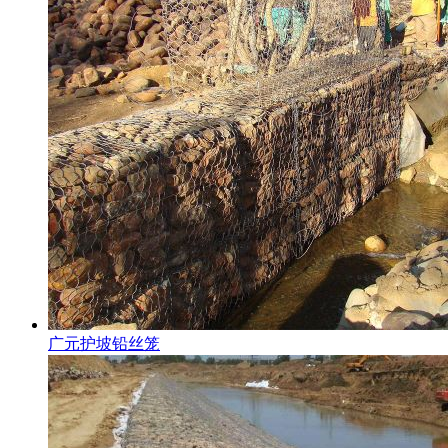
广元护坡铅丝笼