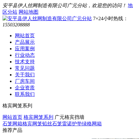
安平县伊人丝网制造有限公司广元分站，欢迎您的访问！
地
区分站
网站地图
7×24小时热线：
15503208888
网站首页
产品展示
应用案例
行业动态
技术支持
常见问题
关于我们
厂房车间
企业资质
联系我们
格宾网笼系列
网站首页
格宾网笼系列
广元格宾挡墙
石笼网箱
格宾网笼
铅丝石笼
雷诺护垫
绿格网箱
推荐产品