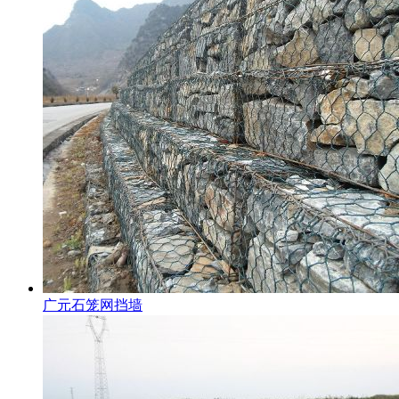
广元石笼网挡墙