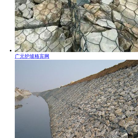
广元护坡格宾网