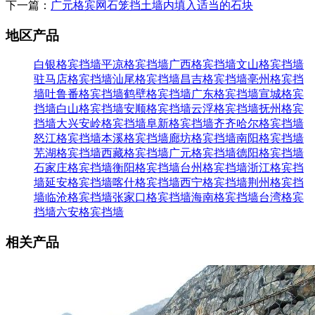
下一篇：
广元格宾网石笼挡土墙内填入适当的石块
地区产品
白银格宾挡墙
平凉格宾挡墙
广西格宾挡墙
文山格宾挡墙
驻马店格宾挡墙
汕尾格宾挡墙
昌吉格宾挡墙
亳州格宾挡
墙
吐鲁番格宾挡墙
鹤壁格宾挡墙
广东格宾挡墙
宣城格宾
挡墙
白山格宾挡墙
安顺格宾挡墙
云浮格宾挡墙
抚州格宾
挡墙
大兴安岭格宾挡墙
阜新格宾挡墙
齐齐哈尔格宾挡墙
怒江格宾挡墙
本溪格宾挡墙
廊坊格宾挡墙
南阳格宾挡墙
芜湖格宾挡墙
西藏格宾挡墙
广元格宾挡墙
德阳格宾挡墙
石家庄格宾挡墙
衡阳格宾挡墙
台州格宾挡墙
浙江格宾挡
墙
延安格宾挡墙
喀什格宾挡墙
西宁格宾挡墙
荆州格宾挡
墙
临沧格宾挡墙
张家口格宾挡墙
海南格宾挡墙
台湾格宾
挡墙
六安格宾挡墙
相关产品