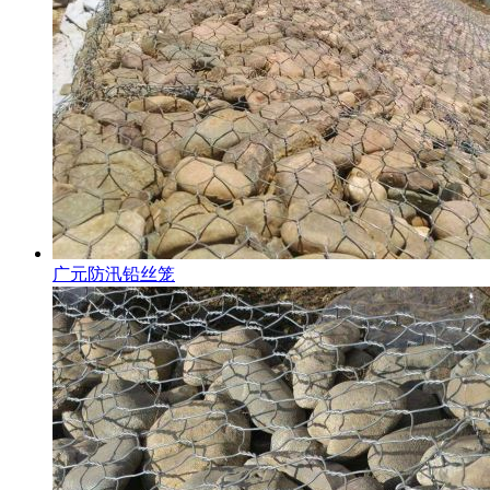
广元防汛铅丝笼