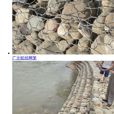
广元铅丝网笼