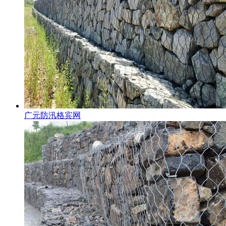
广元防汛格宾网