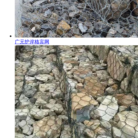
广元护岸格宾网