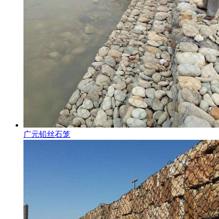
广元铅丝石笼