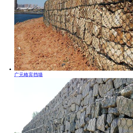
广元格宾挡墙