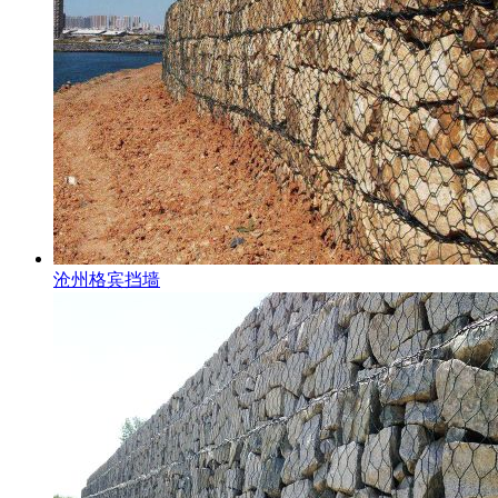
沧州格宾挡墙