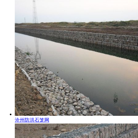
沧州防洪石笼网