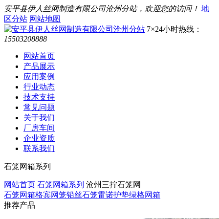
安平县伊人丝网制造有限公司沧州分站，欢迎您的访问！
地
区分站
网站地图
7×24小时热线：
15503208888
网站首页
产品展示
应用案例
行业动态
技术支持
常见问题
关于我们
厂房车间
企业资质
联系我们
石笼网箱系列
网站首页
石笼网箱系列
沧州三拧石笼网
石笼网箱
格宾网笼
铅丝石笼
雷诺护垫
绿格网箱
推荐产品