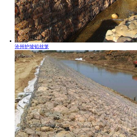
沧州护坡铅丝笼