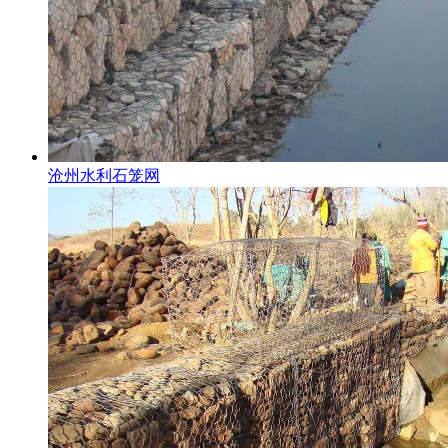
沧州水利石笼网