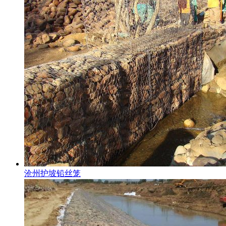
沧州护坡铅丝笼