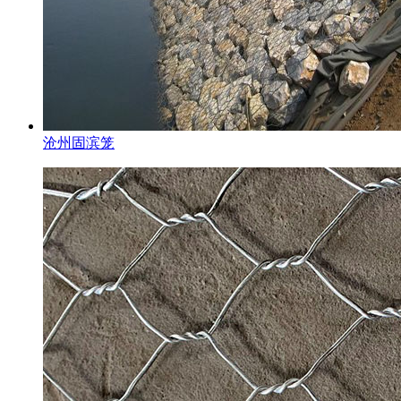
沧州固滨笼