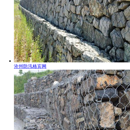
沧州防汛格宾网