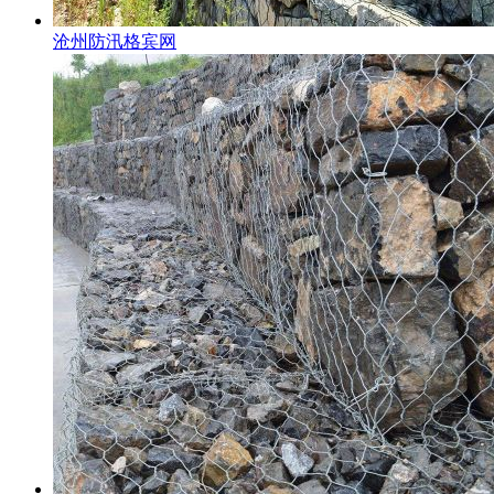
沧州防汛格宾网