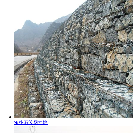
沧州石笼网挡墙