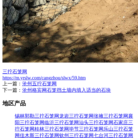
三拧石笼网
https://m.yrslw.com/cangzhou/slwx/59.htm
上一篇：
沧州五拧石笼网
下一篇：
沧州格宾网石笼挡土墙内填入适当的石块
地区产品
锡林郭勒三拧石笼网
龙岩三拧石笼网
张掖三拧石笼网
襄
阳三拧石笼网
临沂三拧石笼网
汕头三拧石笼网
石家庄三
拧石笼网
桂林三拧石笼网
毕节三拧石笼网
乐山三拧石笼
网
佳木斯三拧石笼网
钦州三拧石笼网
七台河三拧石笼网