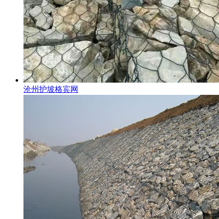
沧州护坡格宾网