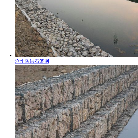
沧州防洪石笼网