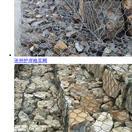
沧州护岸格宾网