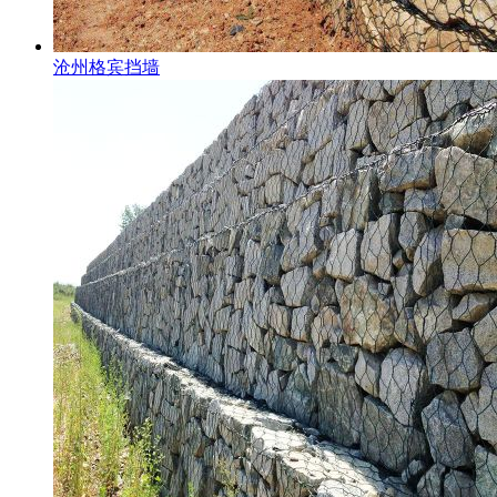
沧州格宾挡墙