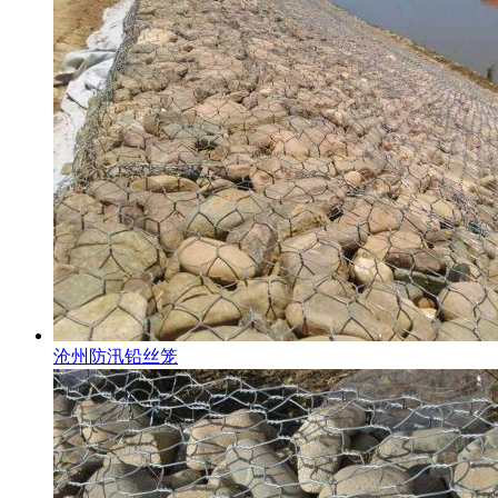
沧州防汛铅丝笼