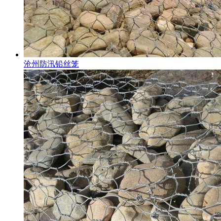
沧州防汛铅丝笼