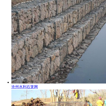
沧州水利石笼网