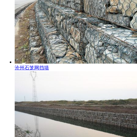
沧州石笼网挡墙