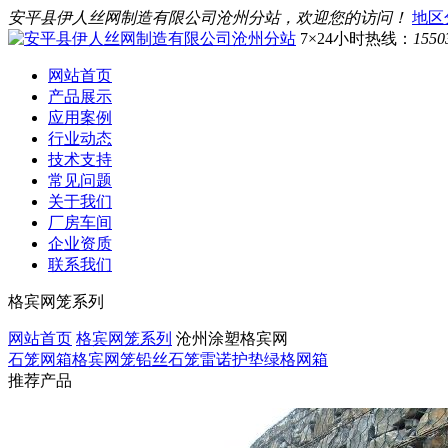
安平县伊人丝网制造有限公司沧州分站，欢迎您的访问！
地区
7×24小时热线：
1550
网站首页
产品展示
应用案例
行业动态
技术支持
常见问题
关于我们
厂房车间
企业资质
联系我们
格宾网笼系列
网站首页
格宾网笼系列
沧州涂塑格宾网
石笼网箱
格宾网笼
铅丝石笼
雷诺护垫
绿格网箱
推荐产品